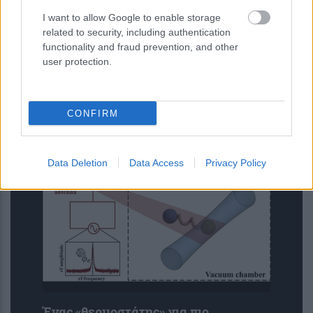
I want to allow Google to enable storage
related to security, including authentication
functionality and fraud prevention, and other
Ενίσχυση του ΕΚΑΒ και αναβάθμιση
user protection.
των δομών Υγείας σε Λαμία και
Καρδίτσα
CONFIRM
Data Deletion
Data Access
Privacy Policy
Ένας «θερμοστάτης» για πιο