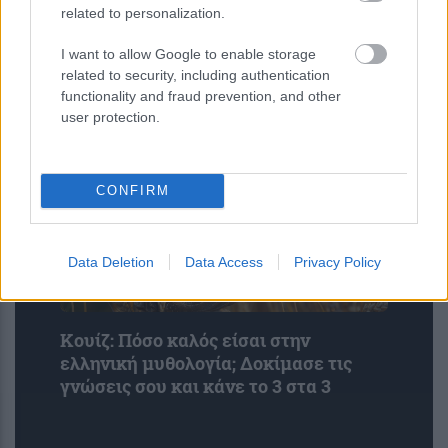
related to personalization.
Νέα κβαντική πύλη εντοπίζει μόνη
I want to allow Google to enable storage
της τα σφάλματα ως απώλειες
related to security, including authentication
φωτονίων
functionality and fraud prevention, and other
user protection.
CONFIRM
Data Deletion
Data Access
Privacy Policy
Κουίζ: Πόσο καλός είσαι στην
ελληνική μυθολογία; Δοκίμασε τις
γνώσεις σου και κάνε το 3 στα 3