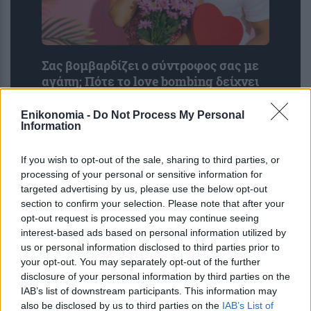
Σας βομβαρδίζει ο σύντροφος σας με
αγάπη; Πότε το love bombing δείχνει
πρόβλημα
Enikonomia -
Do Not Process My Personal
Information
If you wish to opt-out of the sale, sharing to third parties, or
processing of your personal or sensitive information for
targeted advertising by us, please use the below opt-out
section to confirm your selection. Please note that after your
opt-out request is processed you may continue seeing
interest-based ads based on personal information utilized by
us or personal information disclosed to third parties prior to
your opt-out. You may separately opt-out of the further
ΙΣΑ για έξαρση του ιού του Δυτικού
disclosure of your personal information by third parties on the
Νείλου στην Αττική: Ζητά άμεση
IAB’s list of downstream participants. This information may
εντατικοποίηση των μέτρων κατά των
also be disclosed by us to third parties on the
IAB’s List of