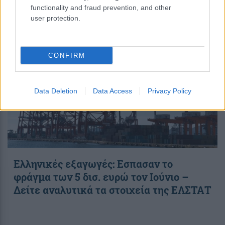
functionality and fraud prevention, and other
19:39
, 7 Αυγούστου 2026
||
Οικονομία
user protection.
CONFIRM
Data Deletion
Data Access
Privacy Policy
Ελληνικές εξαγωγές: Εσπασαν το
φράγμα των 5 δισ. ευρώ τον Ιούνιο –
Δείτε αναλυτικά τα στοιχεία της ΕΛΣΤΑΤ