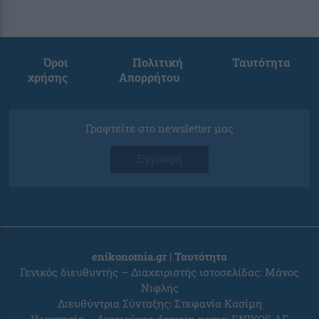
Όροι
Πολιτική
Ταυτότητα
χρήσης
Απορρήτου
Γραφτείτε στο newsletter μας
Εγγραφή
enikonomia.gr | Ταυτότητα
Γενικός διευθυντής – Διαχειριστής ιστοσελίδας: Μάνος
Νιφλής
Διευθύντρια Σύνταξης: Στεφανία Κασίμη
Ιδιοκτησία – Δικαιούχος domain name: ENIKOS AE