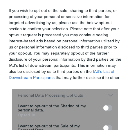
If you wish to opt-out of the sale, sharing to third parties, or
processing of your personal or sensitive information for
targeted advertising by us, please use the below opt-out
section to confirm your selection. Please note that after your
opt-out request is processed you may continue seeing
ΠΙΣ: Η Προσωρινή Διοικούσα
interest-based ads based on personal information utilized by
Επιτροπή δεσμεύεται για εκλογές με
us or personal information disclosed to third parties prior to
πλήρη νομιμότητα και διαφάνεια
your opt-out. You may separately opt-out of the further
disclosure of your personal information by third parties on the
IAB’s list of downstream participants. This information may
also be disclosed by us to third parties on the
IAB’s List of
Downstream Participants
that may further disclose it to other
third parties.
Please note that this website/app uses one or more Google
Personal Data Processing Opt Outs
services and may gather and store information including but
not limited to your visit or usage behaviour. You may click to
I want to opt-out of the Sharing of my
personal data.
grant or deny consent to Google and its third-party tags to
Opted In
use your data for below specified purposes in below Google
«Μου έδιναν 2,5 χρόνια ζωής»: Η
consent section.
I want to opt-out of the Sale of my
ιστορία της γυναίκας που νίκησε τα