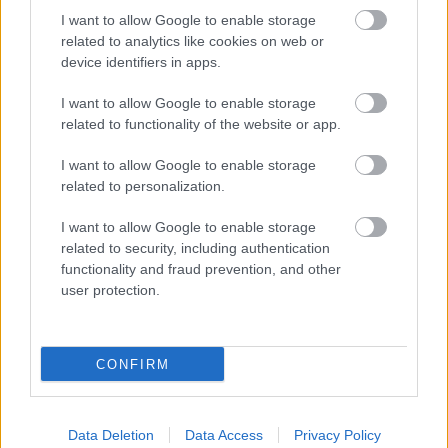
I want to allow Google to enable storage
related to analytics like cookies on web or
device identifiers in apps.
I want to allow Google to enable storage
related to functionality of the website or app.
I want to allow Google to enable storage
related to personalization.
Νέα ανάλυση δεδομένων
I want to allow Google to enable storage
αποκαλύπτει ότι ο Άρης είχε
related to security, including authentication
περισσότερο νερό από όσο πιστεύαμε
functionality and fraud prevention, and other
user protection.
CONFIRM
Data Deletion
Data Access
Privacy Policy