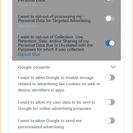
Personal Data.
προγνωστικά και έδωσε φωνή στους
Opted In
ασθενείς
I want to opt-out of processing my
Personal Data for Targeted Advertising.
Opted In
I want to opt-out of Collection, Use,
Retention, Sale, and/or Sharing of my
Personal Data that Is Unrelated with the
Purposes for which it was collected.
Opted Out
Google consents
I want to allow Google to enable storage
related to advertising like cookies on web or
device identifiers in apps.
I want to allow my user data to be sent to
Ψεύτικες ενημερώσεις Adobe και
Google for online advertising purposes.
Zoom εγκαθιστούν κακόβουλο
λογισμικό απομακρυσμένης
I want to allow Google to send me
πρόσβασης
personalized advertising.