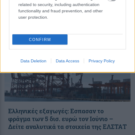
related to security, including authentication
functionality and fraud prevention, and other
user protection.
19:39
, 7 Αυγούστου 2026
||
Οικονομία
CONFIRM
Data Deletion
Data Access
Privacy Policy
Ελληνικές εξαγωγές: Εσπασαν το
φράγμα των 5 δισ. ευρώ τον Ιούνιο –
Δείτε αναλυτικά τα στοιχεία της ΕΛΣΤΑΤ