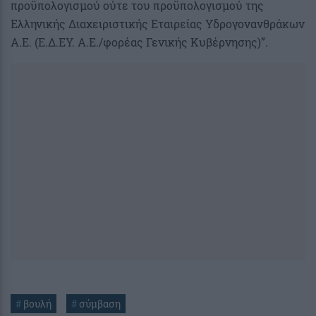
προϋπολογισμού ούτε του προϋπολογισμού της
Ελληνικής Διαχειριστικής Εταιρείας Υδρογονανθράκων
Α.Ε. (Ε.Δ.ΕΥ. Α.Ε./φορέας Γενικής Κυβέρνησης)”.
#
βουλή
#
σύμβαση