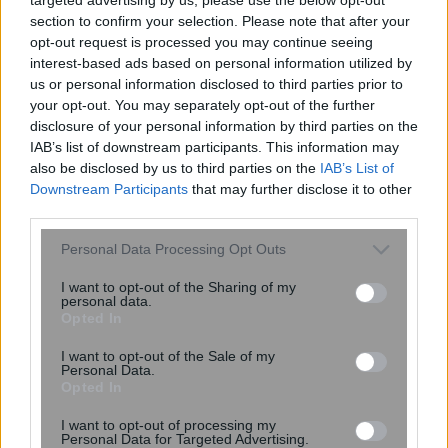
Δυσκολεύεστε να παρκάρετε; Πότε
section to confirm your selection. Please note that after your
μπορεί να είναι σύμπτωμα άνοιας –
opt-out request is processed you may continue seeing
Εμφανίζεται πριν την απώλεια
interest-based ads based on personal information utilized by
μνήμης
us or personal information disclosed to third parties prior to
your opt-out. You may separately opt-out of the further
disclosure of your personal information by third parties on the
IAB’s list of downstream participants. This information may
also be disclosed by us to third parties on the
IAB’s List of
Downstream Participants
that may further disclose it to other
third parties.
Please note that this website/app uses one or more Google
Personal Data Processing Opt Outs
services and may gather and store information including but
not limited to your visit or usage behaviour. You may click to
I want to opt-out of the Sharing of my
personal data.
grant or deny consent to Google and its third-party tags to
Miranda Kerr: Η περίεργη διατροφή
Opted In
use your data for below specified purposes in below Google
που ακολουθεί το supermodel για να
consent section.
I want to opt-out of the Sale of my
διατηρείται πάντα αδύνατη: «Τρώω
Personal Data.
ελάφι και βίσονα για ...
Opted In
I want to opt-out of processing my
Personal Data for Targeted Advertising.