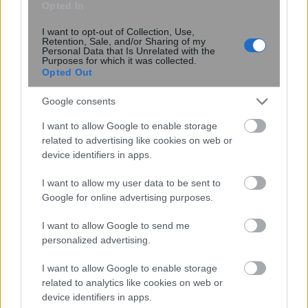
Opted In
I want to opt-out of Collection, Use,
Retention, Sale, and/or Sharing of my
Personal Data that Is Unrelated with the
Purposes for which it was collected.
Opted Out
Google consents
I want to allow Google to enable storage
related to advertising like cookies on web or
device identifiers in apps.
Ψεύτικα PDF και εφαρμογές
I want to allow my user data to be sent to
συνομιλίας μετατρέπουν υπολογιστές
Google for online advertising purposes.
και Android σε εργαλεία
κατασκοπείας
I want to allow Google to send me
personalized advertising.
I want to allow Google to enable storage
related to analytics like cookies on web or
device identifiers in apps.