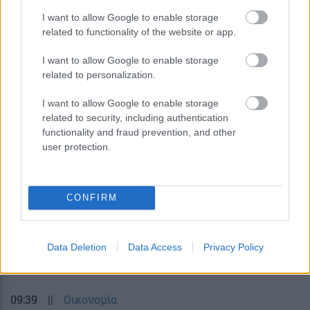
I want to allow Google to enable storage
related to functionality of the website or app.
I want to allow Google to enable storage
Νέα κβαντική πύλη εντοπίζει μόνη
related to personalization.
της τα σφάλματα ως απώλειες
I want to allow Google to enable storage
φωτονίων
related to security, including authentication
functionality and fraud prevention, and other
user protection.
CONFIRM
περισσότερα
Data Deletion
Data Access
Privacy Policy
09:39
||
Οικονομία