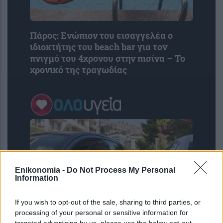
Πάρος: Ενώπιον του εισαγγελέα ο
ιδιοκτήτης του beach bar για τον
πνιγμό του 4χρονου στην πισίνα – Το
χρονικό της τραγωδίας
Enikonomia -
Do Not Process My Personal
Information
If you wish to opt-out of the sale, sharing to third parties, or
processing of your personal or sensitive information for
targeted advertising by us, please use the below opt-out