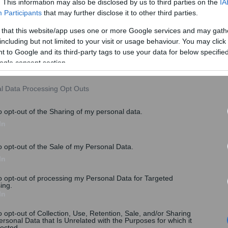
. This information may also be disclosed by us to third parties on the
IA
Participants
that may further disclose it to other third parties.
 that this website/app uses one or more Google services and may gath
including but not limited to your visit or usage behaviour. You may click 
 to Google and its third-party tags to use your data for below specifi
ogle consent section.
λευτές της ΝΔ, ενώ από τα κόμματα της
l Data Processing Opt Outs
δήλωσαν ότι το καταψηφίζουν και ΠΑΣΟΚ, μαζί με
 και «Σπαρτιάτες» επιφυλάχθηκαν για την Ολομέλεια.
o opt-out of the Sharing of my personal data.
In
o opt-out of the Sale of my Personal Data.
In
to opt-out of processing my Personal Data for Targeted
ing.
In
o opt-out of Collection, Use, Retention, Sale, and/or Sharing
ersonal Data that Is Unrelated with the Purposes for which it
lected.