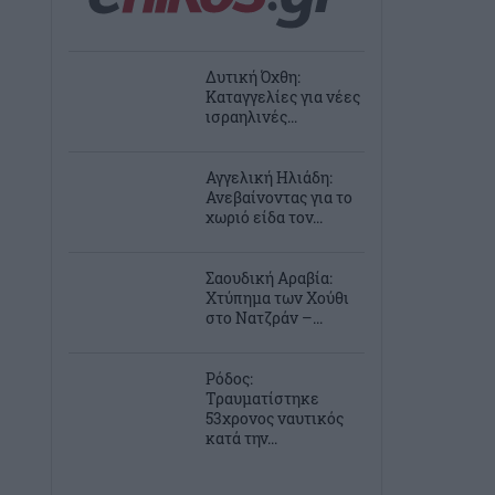
Δυτική Όχθη:
Καταγγελίες για νέες
ισραηλινές...
Αγγελική Ηλιάδη:
Ανεβαίνοντας για το
χωριό είδα τον...
Σαουδική Αραβία:
Χτύπημα των Χούθι
στο Νατζράν –...
Ρόδος:
Τραυματίστηκε
53χρονος ναυτικός
κατά την...