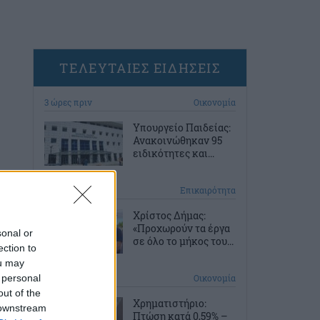
ΤΕΛΕΥΤΑΙΕΣ ΕΙΔΗΣΕΙΣ
3 ώρες πριν
Οικονομία
Υπουργείο Παιδείας:
Ανακοινώθηκαν 95
ειδικότητες και...
4 ώρες πριν
Επικαιρότητα
Χρίστος Δήμας:
«Προχωρούν τα έργα
sonal or
σε όλο το μήκος του...
ection to
ou may
 personal
5 ώρες πριν
Οικονομία
out of the
Χρηματιστήριο:
 downstream
Πτώση κατά 0,59% –