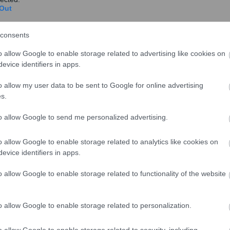
Out
consents
ισθός μόνο θα αυξάνει και θα είναι πάντα
o allow Google to enable storage related to advertising like cookies on
evice identifiers in apps.
o allow my user data to be sent to Google for online advertising
ου μισθού μίλησε νωρίτερα ο Γενικός Γραμματέας
s.
στο Πρώτο Πρόγραμμα της ΕΡΤ . Αρχικά αναφέρθηκε
to allow Google to send me personalized advertising.
τον κατώτατο μισθό.
«Το νομοσχέδιο που εισήχθη για
νει μία Ευρωπαϊκή οδηγία η οποία λέει ότι τα κράτη
o allow Google to enable storage related to analytics like cookies on
ίς κατώτατους μισθούς σε όλους τους εργαζόμενους
evice identifiers in apps.
όσιο, είτε στον ιδιωτικό τομέα. Το νομοσχέδιο κινείται
ν τρόπο αύξησης του κατώτατου μισθού και αφετέρου
o allow Google to enable storage related to functionality of the website
ν ενίσχυση των συλλογικών διαπραγματεύσεων» είπε.
o allow Google to enable storage related to personalization.
ολογίζει τον κατώτατο μισθό
. «Ο μαθηματικός τύπος
μισθός έχει
o allow Google to enable storage related to security, including