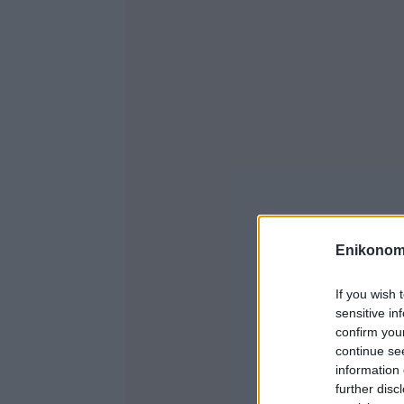
Enikonom
If you wish 
sensitive in
confirm you
continue se
information 
further disc