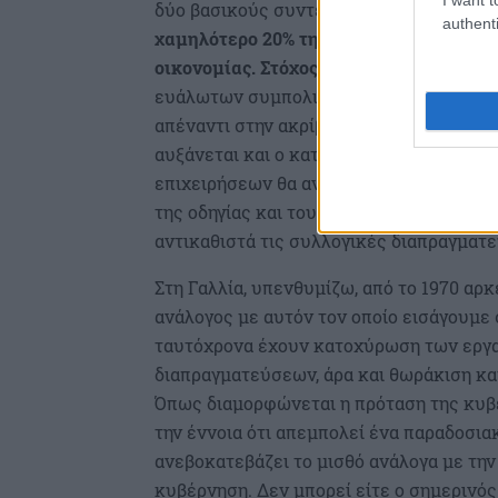
δύο βασικούς συντελεστές. Ο
ένας είνα
authenti
χαμηλότερο 20% της εισοδηματικής κλί
οικονομίας. Στόχος του Υπουργείου Εργα
ευάλωτων συμπολιτών μας, τόσο να αυξά
απέναντι στην ακρίβεια ενώ, όσο αυξάνε
αυξάνεται και ο κατώτατος μισθός διασφ
επιχειρήσεων θα αντανακλώνται και στο
της οδηγίας και του σχεδίου νόμου από μ
αντικαθιστά τις συλλογικές διαπραγματε
Στη Γαλλία, υπενθυμίζω, από το 1970 αρ
ανάλογος με αυτόν τον οποίο εισάγουμε 
ταυτόχρονα έχουν κατοχύρωση των εργ
διαπραγματεύσεων, άρα και θωράκιση κατ
Όπως διαμορφώνεται η πρόταση της κυβέρ
την έννοια ότι απεμπολεί ένα παραδοσια
ανεβοκατεβάζει το μισθό ανάλογα με την 
κυβέρνηση. Δεν μπορεί είτε ο σημερινός