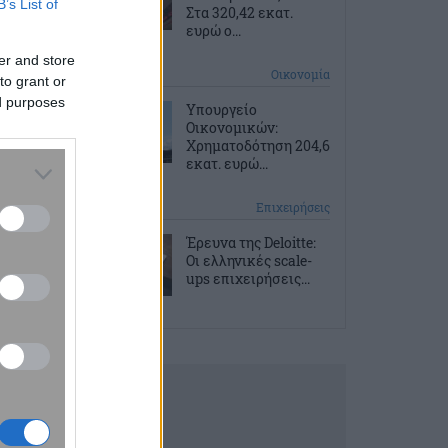
B’s List of
Στα 320,42 εκατ.
ευρώ ο...
er and store
5 ώρες πριν
Οικονομία
to grant or
ed purposes
Υπουργείο
Οικονομικών:
Χρηματοδότηση 204,6
εκατ. ευρώ...
6 ώρες πριν
Επιχειρήσεις
Έρευνα της Deloitte:
Οι ελληνικές scale-
ups επιχειρήσεις...