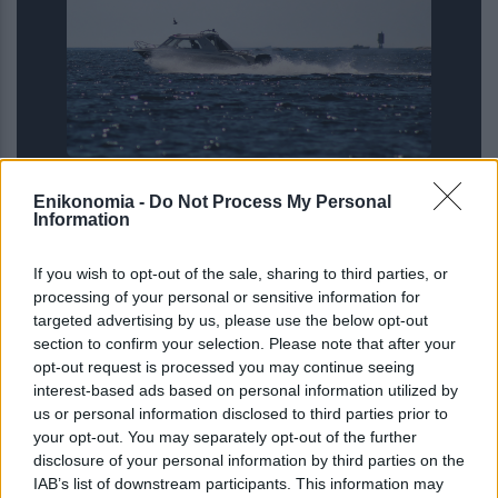
Μάλια: «Για 15 λεπτά της κάναμε
Enikonomia -
Do Not Process My Personal
ΚΑΡΠΑ» – Συγκλονίζουν οι μαρτυρίες
Information
για τον πνιγμό της 40χρονης μητέρας
μπροστά στα παιδιά τ...
If you wish to opt-out of the sale, sharing to third parties, or
processing of your personal or sensitive information for
targeted advertising by us, please use the below opt-out
section to confirm your selection. Please note that after your
opt-out request is processed you may continue seeing
interest-based ads based on personal information utilized by
us or personal information disclosed to third parties prior to
your opt-out. You may separately opt-out of the further
disclosure of your personal information by third parties on the
IAB’s list of downstream participants. This information may