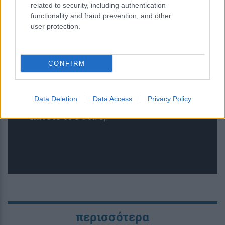
related to security, including authentication
functionality and fraud prevention, and other
user protection.
CONFIRM
Κουίζ: Πόσο καλά γνωρίζετε την
Data Deletion
Data Access
Privacy Policy
ελληνική μυθολογία; Μπορείτε να
κάνετε το 3 στα 3;
περισσότερα