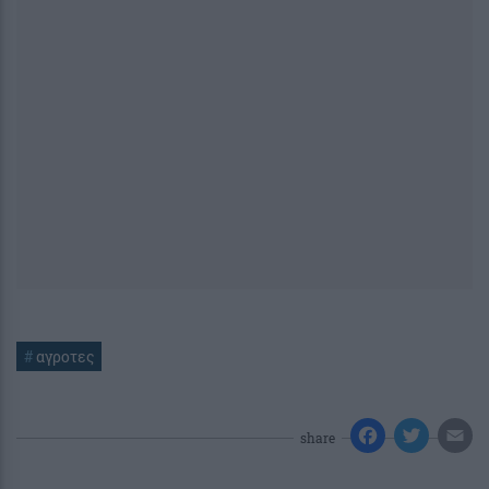
#
αγροτες
share