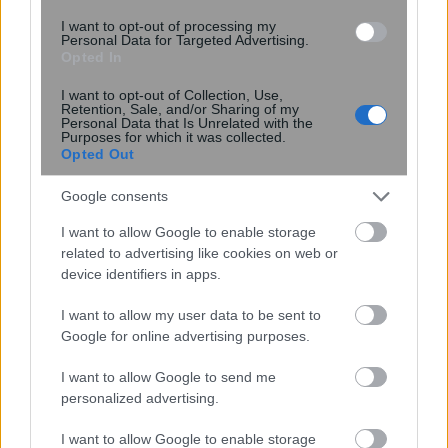
I want to opt-out of processing my
Personal Data for Targeted Advertising.
Opted In
Σας βομβαρδίζει ο σύντροφος σας με
I want to opt-out of Collection, Use,
Retention, Sale, and/or Sharing of my
αγάπη; Πότε το love bombing δείχνει
Personal Data that Is Unrelated with the
Purposes for which it was collected.
πρόβλημα
Opted Out
Google consents
I want to allow Google to enable storage
related to advertising like cookies on web or
device identifiers in apps.
I want to allow my user data to be sent to
Google for online advertising purposes.
I want to allow Google to send me
ΙΣΑ για έξαρση του ιού του Δυτικού
personalized advertising.
Νείλου στην Αττική: Ζητά άμεση
εντατικοποίηση των μέτρων κατά των
I want to allow Google to enable storage