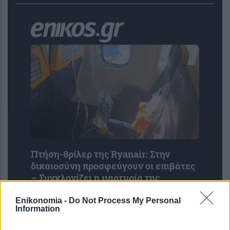
Πτήση-θρίλερ της Ryanair: Στην
δικαιοσύνη προσφεύγουν οι επιβάτες
– Συγκλονίζει η μαρτυρία της
33χρονης που έσωσε τον Σέρβο
Enikonomia -
Do Not Process My Personal
Information