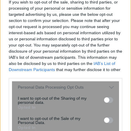
If you wish to opt-out of the sale, sharing to third parties, or
processing of your personal or sensitive information for
targeted advertising by us, please use the below opt-out
section to confirm your selection. Please note that after your
opt-out request is processed you may continue seeing
interest-based ads based on personal information utilized by
us or personal information disclosed to third parties prior to
your opt-out. You may separately opt-out of the further
Γερμανία: Ρώσοι χάκερ πίσω από το
disclosure of your personal information by third parties on the
πλαστό βίντεο για «παραίτηση» του
IAB’s list of downstream participants. This information may
Μερτς – Τι εκτιμούν οι μυστικές
also be disclosed by us to third parties on the
IAB’s List of
υπηρεσίες
Downstream Participants
that may further disclose it to other
third parties.
Please note that this website/app uses one or more Google
Personal Data Processing Opt Outs
services and may gather and store information including but
not limited to your visit or usage behaviour. You may click to
I want to opt-out of the Sharing of my
personal data.
grant or deny consent to Google and its third-party tags to
Opted In
use your data for below specified purposes in below Google
consent section.
I want to opt-out of the Sale of my
Personal Data.
Opted In