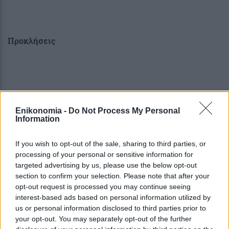
Προκλήσεις
Στην αγορά της Ρωσίας, υπάρχουν και πολλές
Enikonomia -
Do Not Process My Personal
προκλήσεις τις οποίες
Information
καλούνται να αντιμετωπίσουν οι ελληνικές
If you wish to opt-out of the sale, sharing to third parties, or
επιχειρήσεις που επιθυμούν να
processing of your personal or sensitive information for
εισέλθουν στην αγορά. Τέτοιες είναι για παράδειγμα, η
targeted advertising by us, please use the below opt-out
αυξημένη γραφειοκρατία
section to confirm your selection. Please note that after your
και η πολυπλοκότητα της νομοθεσίας σε τομείς που
opt-out request is processed you may continue seeing
επηρεάζουν τη λειτουργία και
interest-based ads based on personal information utilized by
us or personal information disclosed to third parties prior to
δραστηριοποίηση μιας επιχείρησης όπως π.χ. η
your opt-out. You may separately opt-out of the further
πιστοποίηση προϊόντων, η έκδοση