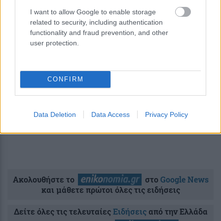
I want to allow Google to enable storage
#
ΥΠΕΞ
related to security, including authentication
functionality and fraud prevention, and other
user protection.
share
CONFIRM
Σχόλια Αναγνωστών
σχολίασε και εσύ
Data Deletion
Data Access
Privacy Policy
Ακολουθήστε το
στο
Google News
και μάθετε πρώτοι όλες τις ειδήσεις
Δείτε όλες τις τελευταίες
Ειδήσεις
από την Ελλάδα