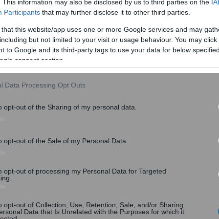
. This information may also be disclosed by us to third parties on the
IA
κε σε
Participants
that may further disclose it to other third parties.
ντι πρωτογενούς πλεονάσματος 5.757 εκατ.
τόχου για πρωτογενές πλεόνασμα 3.074
 that this website/app uses one or more Google services and may gath
including but not limited to your visit or usage behaviour. You may click 
 to Google and its third-party tags to use your data for below specifi
ogle consent section.
l Data Processing Opt Outs
o opt-out of the Sharing of my personal data.
In
o opt-out of the Sale of my Personal Data.
In
to opt-out of processing my Personal Data for Targeted
ing.
In
o opt-out of Collection, Use, Retention, Sale, and/or Sharing
ersonal Data that Is Unrelated with the Purposes for which it
lected.