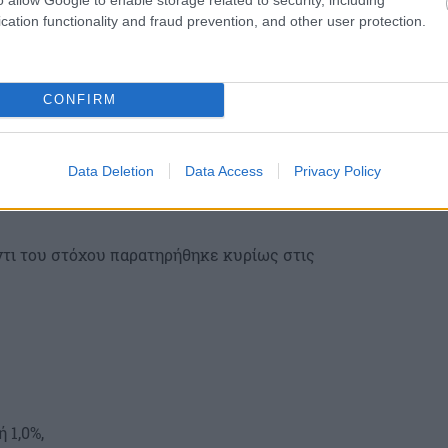
cation functionality and fraud prevention, and other user protection.
748 εκατ. ευρώ, αυξημένα κατά 506 εκατ.
CONFIRM
Data Deletion
Data Access
Privacy Policy
ντι του στόχου παρατηρήθηκε κυρίως στις
 1,0%,