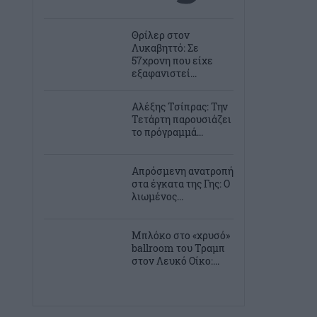
Θρίλερ στον
Λυκαβηττό: Σε
57χρονη που είχε
εξαφανιστεί...
Αλέξης Τσίπρας: Την
Τετάρτη παρουσιάζει
το πρόγραμμά...
Απρόσμενη ανατροπή
στα έγκατα της Γης: Ο
λιωμένος...
Μπλόκο στο «χρυσό»
ballroom του Τραμπ
στον Λευκό Οίκο:...