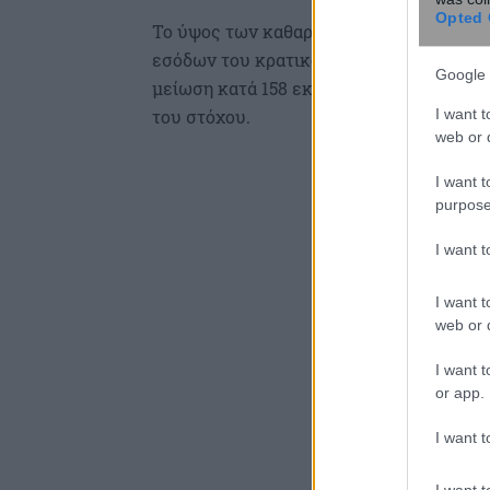
Opted 
Το ύψος των καθαρών
εσόδων του κρατικού προϋπολογισμού αν
Google 
μείωση κατά 158 εκατ. ευρώ ή 0,3% έναντ
I want t
του στόχου.
web or d
I want t
purpose
I want 
I want t
web or d
I want t
or app.
I want t
I want t