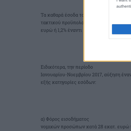
authenti
Τα καθαρά έσοδα του
τακτικού προϋπολογισμού ανήλθαν σε 43.
ευρώ ή 1,2% έναντι του στόχου.
Ειδικότερα, την περίοδο
Ιανουαρίου-Νοεμβρίου 2017, αύξηση ένα
εξής κατηγορίες εσόδων:
α) Φόρος εισοδήματος
νομικών προσώπων κατά 28 εκατ. ευρώ ή