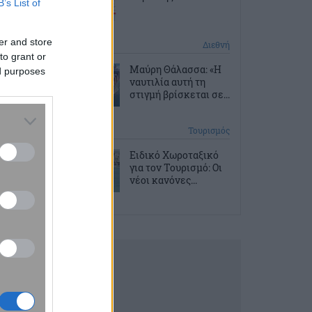
B’s List of
er and store
2 ώρες πριν
Διεθνή
to grant or
Μαύρη Θάλασσα: «Η
ed purposes
ναυτιλία αυτή τη
στιγμή βρίσκεται σε...
3 ώρες πριν
Τουρισμός
Ειδικό Χωροταξικό
για τον Τουρισμό: Οι
νέοι κανόνες...