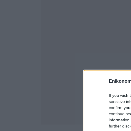
Enikonom
If you wish 
sensitive in
confirm you
continue se
information 
further disc