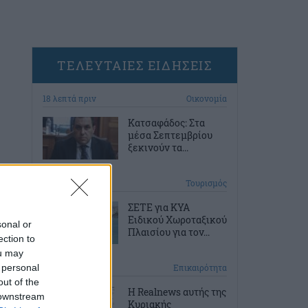
ΤΕΛΕΥΤΑΙΕΣ ΕΙΔΗΣΕΙΣ
18 λεπτά πριν
Οικονομία
Κατσαφάδος: Στα
μέσα Σεπτεμβρίου
ξεκινούν τα...
49 λεπτά πριν
Τουρισμός
ΣΕΤΕ για ΚΥΑ
Ειδικού Χωροταξικού
sonal or
Πλαισίου για τον...
ection to
ou may
 personal
1 ώρα πριν
Επικαιρότητα
out of the
Η Realnews αυτής της
 downstream
Κυριακής