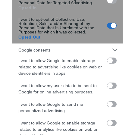
μας – Μελέτη δείχνει ότι εραστές
Personal Data for Targeted Advertising.
Opted In
μοιράζονται έως και το 44% του
μικροβιώματός τους
I want to opt-out of Collection, Use,
Retention, Sale, and/or Sharing of my
Personal Data that Is Unrelated with the
Purposes for which it was collected.
Opted Out
Google consents
I want to allow Google to enable storage
related to advertising like cookies on web or
device identifiers in apps.
I want to allow my user data to be sent to
Μητρικός θηλασμός: Η πρώτη
Google for online advertising purposes.
επένδυση στην υγεία του παιδιού – Τα
οφέλη που διαρκούν μια ζωή
I want to allow Google to send me
personalized advertising.
I want to allow Google to enable storage
related to analytics like cookies on web or