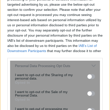
targeted advertising by us, please use the below opt-out
section to confirm your selection. Please note that after your
opt-out request is processed you may continue seeing
Άρτα: Πυρκαγιά σε υποσταθμό της
interest-based ads based on personal information utilized by
ΔΕΗ – Ορατές από 30 χιλιόμετρα οι
us or personal information disclosed to third parties prior to
λάμψεις
your opt-out. You may separately opt-out of the further
disclosure of your personal information by third parties on the
IAB’s list of downstream participants. This information may
also be disclosed by us to third parties on the
IAB’s List of
Downstream Participants
that may further disclose it to other
third parties.
Please note that this website/app uses one or more Google
Personal Data Processing Opt Outs
services and may gather and store information including but
not limited to your visit or usage behaviour. You may click to
I want to opt-out of the Sharing of my
personal data.
grant or deny consent to Google and its third-party tags to
Opted In
use your data for below specified purposes in below Google
consent section.
I want to opt-out of the Sale of my
Personal Data.
Opted In
Έχουμε τα μικρόβια του συντρόφου
I want to opt-out of processing my