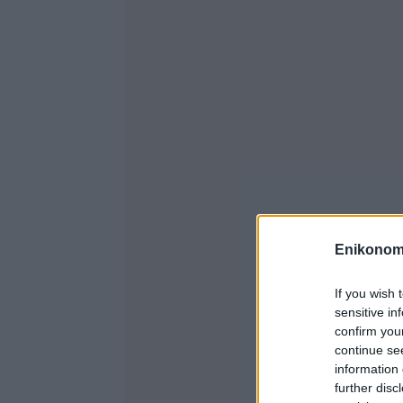
Enikonom
If you wish 
sensitive in
confirm you
continue se
information 
further disc