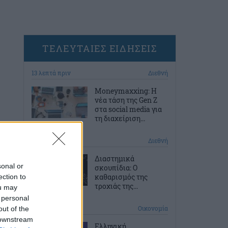
ΤΕΛΕΥΤΑΙΕΣ ΕΙΔΗΣΕΙΣ
13 λεπτά πριν
Διεθνή
Moneymaxxing: Η
νέα τάση της Gen Z
στα social media για
τη διαχείριση...
1 ώρα πριν
Διεθνή
Διαστημικά
sonal or
σκουπίδια: Ο
καθαρισμός της
ection to
τροχιάς της...
ou may
 personal
2 ώρες πριν
Οικονομία
out of the
 downstream
Ελληνική