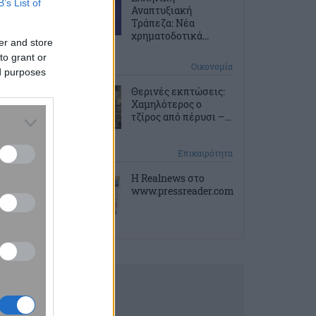
B’s List of
Αναπτυξιακή
Τράπεζα: Νέα
χρηματοδοτικά...
er and store
to grant or
2 ώρες πριν
Οικονομία
ed purposes
Θερινές εκπτώσεις:
Χαμηλότερος ο
τζίρος από πέρυσι –...
2 ώρες πριν
Επικαιρότητα
Η Realnews στο
www.pressreader.com