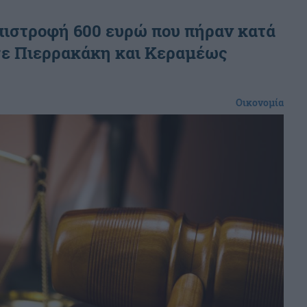
επιστροφή 600 ευρώ που πήραν κατά
σε Πιερρακάκη και Κεραμέως
Οικονομία