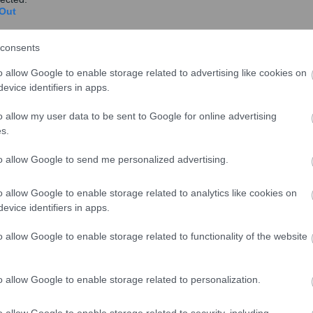
Out
consents
o allow Google to enable storage related to advertising like cookies on
evice identifiers in apps.
o allow my user data to be sent to Google for online advertising
s.
to allow Google to send me personalized advertising.
ι εκδοθείσες πράξεις ανάκτησης µε τις οποίες ζητείται
o allow Google to enable storage related to analytics like cookies on
evice identifiers in apps.
 6 χρόνια επιχορήγησης των νέων, κατά τεκµήριο,
να κάνουν έναρξη δραστηριότητας ως
o allow Google to enable storage related to functionality of the website
η νόµιµες και αντίκεινται στις αρχές της χρηστής
στοσύνης του διοικουμένου, ο οποίος ακολούθησε τις
o allow Google to enable storage related to personalization.
o allow Google to enable storage related to security, including