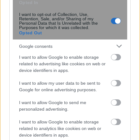
Opted In
I want to opt-out of Collection, Use,
Retention, Sale, and/or Sharing of my
Personal Data that Is Unrelated with the
Purposes for which it was collected.
Opted Out
Google consents
Νέα μέθοδος μετατρέπει το PVC σε
I want to allow Google to enable storage
related to advertising like cookies on web or
λιπαντικό υψηλής απόδοσης
device identifiers in apps.
I want to allow my user data to be sent to
Google for online advertising purposes.
I want to allow Google to send me
personalized advertising.
I want to allow Google to enable storage
περισσότερα
related to analytics like cookies on web or
device identifiers in apps.