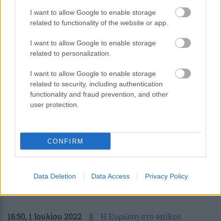
I want to allow Google to enable storage
21:17
, 19 Μαρτίου 2025
||
Η Ευρώπη στο enikos
related to functionality of the website or app.
I want to allow Google to enable storage
related to personalization.
I want to allow Google to enable storage
related to security, including authentication
functionality and fraud prevention, and other
user protection.
CONFIRM
ΚΕΠΕ: Πόσο χαμηλότεροι είναι οι μισθοί
στο δημόσιο έναντι του ιδιωτικού τομέα
Data Deletion
Data Access
Privacy Policy
16:50
, 1 Ιουλίου 2022
||
Η Ευρώπη στο enikos