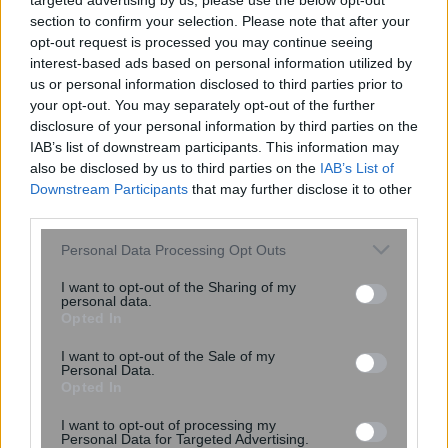
targeted advertising by us, please use the below opt-out
πρόβλημα
section to confirm your selection. Please note that after your
opt-out request is processed you may continue seeing
interest-based ads based on personal information utilized by
us or personal information disclosed to third parties prior to
your opt-out. You may separately opt-out of the further
disclosure of your personal information by third parties on the
IAB’s list of downstream participants. This information may
also be disclosed by us to third parties on the
IAB’s List of
Downstream Participants
that may further disclose it to other
third parties.
Please note that this website/app uses one or more Google
Personal Data Processing Opt Outs
services and may gather and store information including but
not limited to your visit or usage behaviour. You may click to
I want to opt-out of the Sharing of my
personal data.
grant or deny consent to Google and its third-party tags to
Opted In
Νέοι υπέρλεπτοι υπεραγωγοί
use your data for below specified purposes in below Google
ανοίγουν τον δρόμο για μικρότερες
consent section.
I want to opt-out of the Sale of my
και αποδοτικότερες κβαντικές
Personal Data.
Opted In
συσκευές
I want to opt-out of processing my
Personal Data for Targeted Advertising.