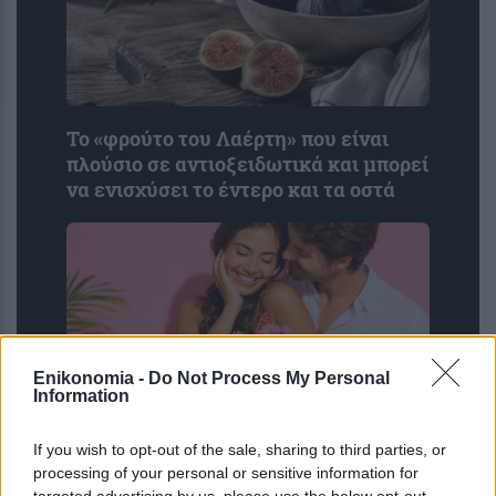
Το «φρούτο του Λαέρτη» που είναι
πλούσιο σε αντιοξειδωτικά και μπορεί
να ενισχύσει το έντερο και τα οστά
Enikonomia -
Do Not Process My Personal
Information
If you wish to opt-out of the sale, sharing to third parties, or
Σας βομβαρδίζει ο σύντροφος σας με
processing of your personal or sensitive information for
αγάπη; Πότε το love bombing δείχνει