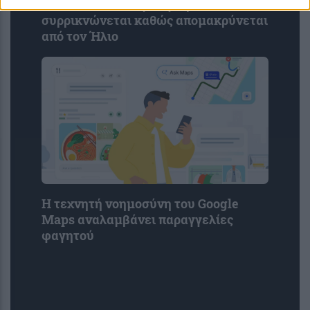
Πλούτωνας: Η ατμόσφαιρά του
συρρικνώνεται καθώς απομακρύνεται
από τον Ήλιο
Η τεχνητή νοημοσύνη του Google
Maps αναλαμβάνει παραγγελίες
φαγητού