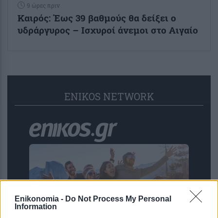
9 ώρες πριν
Καιρός: Έως 39 βαθμούς θα δείξει ο
υδράργυρος – Ισχυροί άνεμοι στο Αιγαίο
ENIKOS NETWORK
Enikonomia -
Do Not Process My Personal
Information