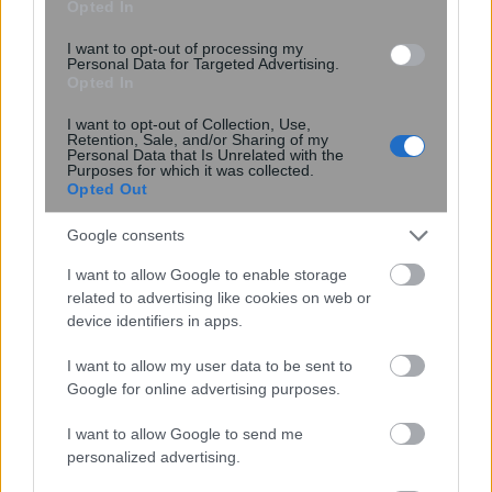
Opted In
I want to opt-out of processing my
Personal Data for Targeted Advertising.
Opted In
I want to opt-out of Collection, Use,
Retention, Sale, and/or Sharing of my
Personal Data that Is Unrelated with the
Purposes for which it was collected.
Opted Out
Google consents
I want to allow Google to enable storage
Χωρίς αξονικό τομογράφο το
related to advertising like cookies on web or
«Αττικόν» – Εκτός λειτουργίας και τα
device identifiers in apps.
δύο μηχανήματα
I want to allow my user data to be sent to
Google for online advertising purposes.
I want to allow Google to send me
personalized advertising.