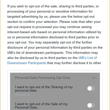
If you wish to opt-out of the sale, sharing to third parties, or
processing of your personal or sensitive information for
Η τύχη ευνοεί 3 ζώδια έως τις 16
targeted advertising by us, please use the below opt-out
Αυγούστου – «Ένα νέο ταξίδι ξεκινά
section to confirm your selection. Please note that after your
με απρόσμενες θετικές αλλαγές»
opt-out request is processed you may continue seeing
interest-based ads based on personal information utilized by
us or personal information disclosed to third parties prior to
your opt-out. You may separately opt-out of the further
disclosure of your personal information by third parties on the
IAB’s list of downstream participants. This information may
also be disclosed by us to third parties on the
IAB’s List of
Downstream Participants
that may further disclose it to other
third parties.
Please note that this website/app uses one or more Google
Personal Data Processing Opt Outs
services and may gather and store information including but
Θεσσαλονίκη: Φωτιά σε χαμηλή
not limited to your visit or usage behaviour. You may click to
I want to opt-out of the Sharing of my
personal data.
βλάστηση στη Σίνδο – Επιχειρούν
grant or deny consent to Google and its third-party tags to
Opted In
επίγειες και εναέριες δυνάμεις
use your data for below specified purposes in below Google
consent section.
I want to opt-out of the Sale of my
Personal Data.