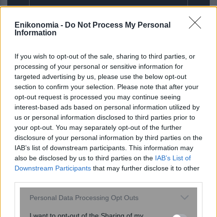
Enikonomia -
Do Not Process My Personal
Information
Αποκαταστάθηκε η εντυπωσιακή
If you wish to opt-out of the sale, sharing to third parties, or
ρωμαϊκή πισίνα στις αρχαίες
processing of your personal or sensitive information for
Τράλλεις: Αρχιτεκτονικό θαύμα
targeted advertising by us, please use the below opt-out
χωρητικότητας 300 ατόμων έρχεται
section to confirm your selection. Please note that after your
στο...
opt-out request is processed you may continue seeing
interest-based ads based on personal information utilized by
us or personal information disclosed to third parties prior to
your opt-out. You may separately opt-out of the further
disclosure of your personal information by third parties on the
IAB’s list of downstream participants. This information may
also be disclosed by us to third parties on the
IAB’s List of
Downstream Participants
that may further disclose it to other
third parties.
Please note that this website/app uses one or more Google
Personal Data Processing Opt Outs
services and may gather and store information including but
Κολυδάς: Ένα από τα ισχυρότερα των
not limited to your visit or usage behaviour. You may click to
I want to opt-out of the Sharing of my