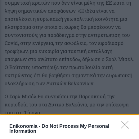
συμμετοχή κρατών που δεν είναι μέλη της ΕΕ κατά τη
λήψη σημαντικών αποφάσεων. «Η ιδέα είναι να
αποτελέσει η ευρωπαϊκή γεωπολιτική κοινότητα μια
πλατφόρμα στην οποία οι χώρες θα μπορέσουν να
συντονιστούν, για παράδειγμα στην αντιμετώπιση του
Covid, στην ενέργεια, την ασφάλεια, τον εφοδιασμό
τροφίμων, μια ευκαιρία για τακτική ανταλλαγή
απόψεων στο ανώτατο επίπεδο», δήλωσε ο Σαρλ Μισέλ.
Ο Βούτσιτς υποστήριξε την πρωτοβουλία αυτή
εκτιμώντας ότι θα βοηθήσει σημαντικά την ευρωπαϊκή
ολοκλήρωση των Δυτικών Βαλκανίων.
Ο Σαρλ Μισέλ θα συνεχίσει την Παρασκευή την
περιοδεία του στα Δυτικά Βαλκάνια, με την επίσκεψη
του στα Τίρανα.
Enikonomia -
Do Not Process My Personal
Information