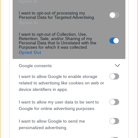
Opted In
I want to opt-out of processing my
Personal Data for Targeted Advertising.
Σχόλια Αναγνωστών
Opted In
σχολίασε και εσύ
I want to opt-out of Collection, Use,
Retention, Sale, and/or Sharing of my
Personal Data that Is Unrelated with the
Purposes for which it was collected.
Opted Out
Google consents
Ακολουθήστε το
στο
Google News
I want to allow Google to enable storage
και μάθετε πρώτοι όλες τις ειδήσεις
related to advertising like cookies on web or
device identifiers in apps.
Δείτε όλες τις τελευταίες
Ειδήσεις
από την Ελλάδα
και τον Κόσμο στο
I want to allow my user data to be sent to
Google for online advertising purposes.
I want to allow Google to send me
personalized advertising.