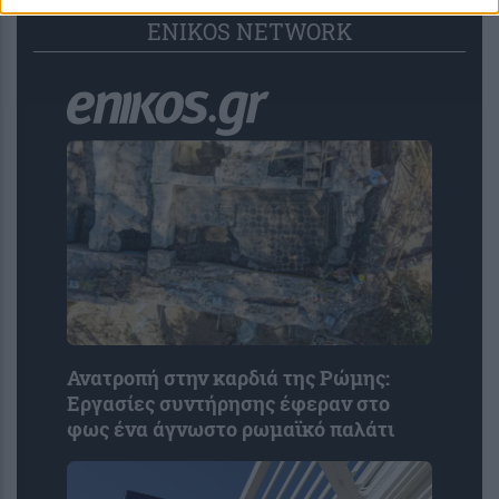
ENIKOS NETWORK
Ανατροπή στην καρδιά της Ρώμης:
Εργασίες συντήρησης έφεραν στο
φως ένα άγνωστο ρωμαϊκό παλάτι