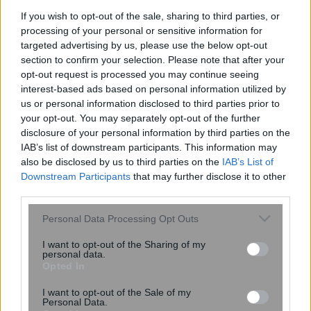
If you wish to opt-out of the sale, sharing to third parties, or
processing of your personal or sensitive information for
targeted advertising by us, please use the below opt-out
section to confirm your selection. Please note that after your
opt-out request is processed you may continue seeing
interest-based ads based on personal information utilized by
us or personal information disclosed to third parties prior to
your opt-out. You may separately opt-out of the further
disclosure of your personal information by third parties on the
IAB’s list of downstream participants. This information may
also be disclosed by us to third parties on the
IAB’s List of
Downstream Participants
that may further disclose it to other
third parties.
#
ΕΕ- ΕΞΩΤΕΡΙΚΕΣ ΣΧΕΣΕΙΣ
#
ΕΥΡΩΠΑΪΚΟ ΣΥΜΒΟΥΛΙΟ
Please note that this website/app uses one or more Google
Personal Data Processing Opt Outs
#
Η ΕΥΡΩΠΗ ΣΤΟ ENIKOS
#
ΚΥΡΩΣΕΙΣ
#
ΡΩΣΙΑ
services and may gather and store information including but
not limited to your visit or usage behaviour. You may click to
I want to opt-out of the Sharing of my
#
ΣΑΡΛ ΜΙΣΕΛ
#
ΣΕΡΒΙΑ
personal data.
grant or deny consent to Google and its third-party tags to
Opted In
use your data for below specified purposes in below Google
consent section.
I want to opt-out of the Sale of my
share
Personal Data.