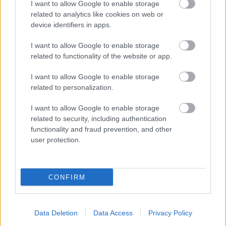
Ροή
Οικονομία
Επιχειρήσεις
Επικαιρότητα
I want to allow Google to enable storage
related to analytics like cookies on web or
device identifiers in apps.
1 ώρα πριν
Καιρός: Έως 39 βαθμούς θα δείξει ο
I want to allow Google to enable storage
υδράργυρος – Ισχυροί άνεμοι στο Αιγαίο
related to functionality of the website or app.
I want to allow Google to enable storage
12 ώρες πριν
related to personalization.
Αγροτικές ενισχύσεις: Ποιοι θα λάβουν
νωρίτερα τις προκαταβολές
I want to allow Google to enable storage
related to security, including authentication
functionality and fraud prevention, and other
13 ώρες πριν
user protection.
Ελληνικές εξαγωγές: Εσπασαν το φράγμα
των 5 δισ. ευρώ τον Ιούνιο – Δείτε
αναλυτικά τα στοιχεία...
CONFIRM
Data Deletion
Data Access
Privacy Policy