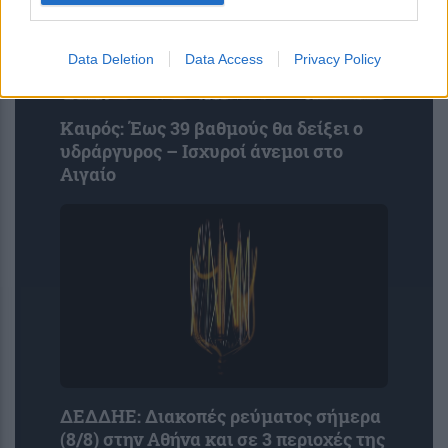
Data Deletion
Data Access
Privacy Policy
Καιρός: Έως 39 βαθμούς θα δείξει ο
υδράργυρος – Ισχυροί άνεμοι στο
Αιγαίο
ΔΕΔΔΗΕ: Διακοπές ρεύματος σήμερα
(8/8) στην Αθήνα και σε 3 περιοχές της