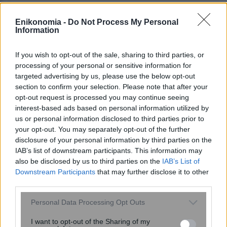
Enikonomia -
Do Not Process My Personal
Information
#
ΕΕ-ΟΙΚΟΝΟΜΙΑ
#
Η ΕΥΡΩΠΗ ΣΤΟ ENIKOS
If you wish to opt-out of the sale, sharing to third parties, or
#
ΜΙΛΤΙΑΔΗΣ ΒΑΡΒΙΤΣΙΩΤΗΣ
#
ΟΥΚΡΑΝΙΑ
processing of your personal or sensitive information for
#
ΠΟΛΕΜΟΣ
#
ΡΩΣΙΑ
#
φυσικο αεριο
targeted advertising by us, please use the below opt-out
section to confirm your selection. Please note that after your
opt-out request is processed you may continue seeing
interest-based ads based on personal information utilized by
share
us or personal information disclosed to third parties prior to
your opt-out. You may separately opt-out of the further
disclosure of your personal information by third parties on the
IAB’s list of downstream participants. This information may
Σχόλια Αναγνωστών
also be disclosed by us to third parties on the
IAB’s List of
Downstream Participants
that may further disclose it to other
σχολίασε και εσύ
third parties.
Please note that this website/app uses one or more Google
Personal Data Processing Opt Outs
services and may gather and store information including but
not limited to your visit or usage behaviour. You may click to
I want to opt-out of the Sharing of my