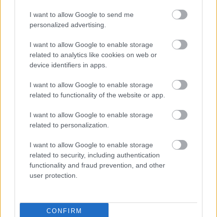
νωρίτερα τις προκαταβολές
I want to allow Google to send me
personalized advertising.
12 ώρες πριν
Ελληνικές εξαγωγές: Εσπασαν το φράγμα
I want to allow Google to enable storage
των 5 δισ. ευρώ τον Ιούνιο – Δείτε
related to analytics like cookies on web or
αναλυτικά τα στοιχεία...
device identifiers in apps.
I want to allow Google to enable storage
related to functionality of the website or app.
I want to allow Google to enable storage
related to personalization.
ENIKOS NETWORK
I want to allow Google to enable storage
related to security, including authentication
functionality and fraud prevention, and other
user protection.
CONFIRM