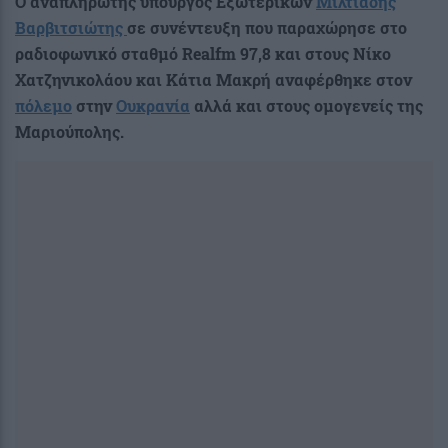
Ο αναπληρωτής υπουργός Εξωτερικών
Μιλτιάδης
Βαρβιτσιώτης
σε συνέντευξη που παραχώρησε στο
ραδιοφωνικό σταθμό Realfm 97,8 και στους Νίκο
Χατζηνικολάου και Κάτια Μακρή αναφέρθηκε στον
πόλεμο
στην
Ουκρανία
αλλά και στους ομογενείς της
Μαριούπολης.