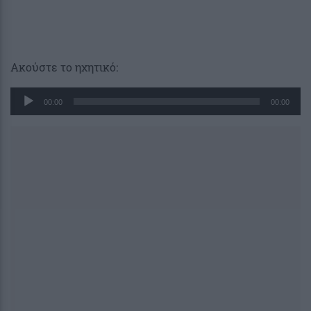
Ακούστε το ηχητικό:
Πρόγραμμα
00:00
00:00
Αναπαραγωγής
Ήχου