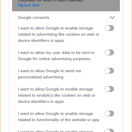
Opted Out
Google consents
I want to allow Google to enable storage
related to advertising like cookies on web or
device identifiers in apps.
Το Google Assistant αποσύρεται από
τα Android τηλέφωνα τον Σεπτέμβριο
I want to allow my user data to be sent to
Google for online advertising purposes.
I want to allow Google to send me
personalized advertising.
I want to allow Google to enable storage
related to analytics like cookies on web or
device identifiers in apps.
I want to allow Google to enable storage
Μικροσκοπικό σύστημα λέιζερ
related to functionality of the website or app.
ανοίγει τον δρόμο για πειράματα
I want to allow Google to enable storage