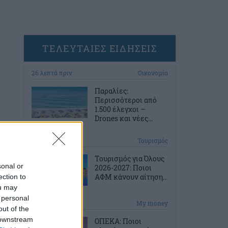
ΤΕΛΕΥΤΑΙΕΣ ΕΙΔΗΣΕΙΣ
26 λεπτά πριν
Οικονομία
Παραλίες:
Περισσότεροι από
1.500 έλεγχοι –
Drones και νέες...
56 λεπτά πριν
Τουρισμός
Τουρισμός για Όλους
sonal or
2026-2027: Ποιοι
ΑΦΜ κάνουν αίτηση...
ection to
ou may
 personal
1 ώρα πριν
My money
out of the
 downstream
ΟΠΕΚΑ: Ποιοι