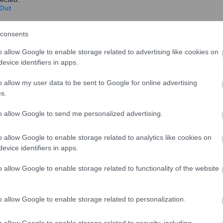
Out
consents
o allow Google to enable storage related to advertising like cookies on
evice identifiers in apps.
 σύσταση καρτέλ και την καταβολή δωροδοκιών ώστε
o allow my user data to be sent to Google for online advertising
α την προμήθεια τρένων στο μετρό στο Σάου Πάουλου
s.
to allow Google to send me personalized advertising.
 προστασίας του ανταγωνισμού στη Βραζιλία (CADE)
υς όρους της συνεργασίας της με τις εισαγγελικές
o allow Google to enable storage related to analytics like cookies on
α σε βάρος δημοσίων λειτουργών, κατά το δημοσίευμα
evice identifiers in apps.
ες στην εισαγγελία της Πολιτείας δήλωσαν ότι η
o allow Google to enable storage related to functionality of the website
οιχεία.
o allow Google to enable storage related to personalization.
o allow Google to enable storage related to security, including