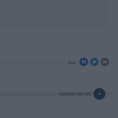
share
σχολίασε και εσύ