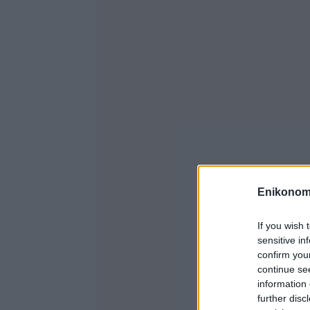
Enikonom
If you wish 
sensitive in
confirm you
continue se
information 
further disc