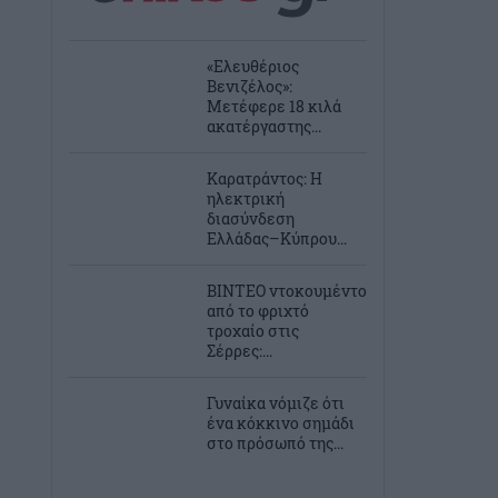
«Ελευθέριος
Βενιζέλος»:
Μετέφερε 18 κιλά
ακατέργαστης...
Καρατράντος: Η
ηλεκτρική
διασύνδεση
Ελλάδας–Κύπρου...
ΒΙΝΤΕΟ ντοκουμέντο
από το φριχτό
τροχαίο στις
Σέρρες:...
Γυναίκα νόμιζε ότι
ένα κόκκινο σημάδι
στο πρόσωπό της...