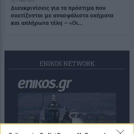
1 ώρα πριν
Διευκρινίσεις για τα πρόστιμα που
σχετίζονται με ανασφάλιστα οχήματα
και απλήρωτα τέλη – «Οι...
ENIKOS NETWORK