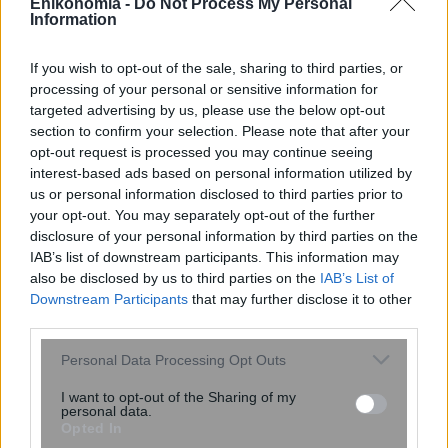
Enikonomia -
Do Not Process My Personal
Information
If you wish to opt-out of the sale, sharing to third parties, or
Ζάκυνθος: 57χρονος Βρετανός
processing of your personal or sensitive information for
τουρίστας ανασύρθηκε νεκρός από τη
targeted advertising by us, please use the below opt-out
θάλασσα
section to confirm your selection. Please note that after your
opt-out request is processed you may continue seeing
interest-based ads based on personal information utilized by
us or personal information disclosed to third parties prior to
your opt-out. You may separately opt-out of the further
disclosure of your personal information by third parties on the
IAB’s list of downstream participants. This information may
also be disclosed by us to third parties on the
IAB’s List of
Downstream Participants
that may further disclose it to other
third parties.
Please note that this website/app uses one or more Google
Personal Data Processing Opt Outs
Μητσοτάκης στην Κυβερνητική
services and may gather and store information including but
Επιτροπή Βιομηχανίας: Η παραγωγική
not limited to your visit or usage behaviour. You may click to
I want to opt-out of the Sharing of my
Ελλάδα βρίσκεται στον πυρήνα της
personal data.
grant or deny consent to Google and its third-party tags to
Opted In
οικονομικής μας πολιτικής
use your data for below specified purposes in below Google