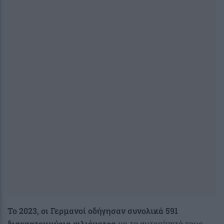
Το 2023, οι Γερμανοί οδήγησαν συνολικά 591
δισεκατομμύρια χιλιόμετρα
με τα αυτοκίνητά τους.