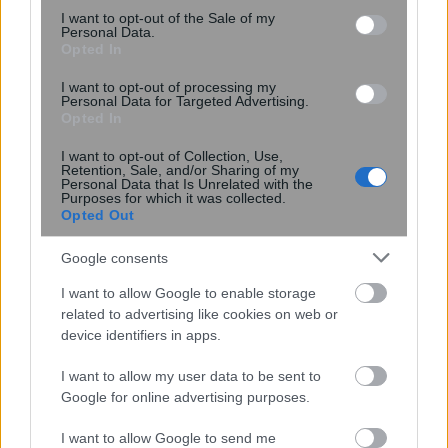
consent section.
I want to opt-out of the Sale of my
Personal Data.
Opted In
I want to opt-out of processing my
Personal Data for Targeted Advertising.
Opted In
I want to opt-out of Collection, Use,
Retention, Sale, and/or Sharing of my
Personal Data that Is Unrelated with the
Purposes for which it was collected.
Opted Out
Google consents
ΕΟΦ: Σύσκεψη με όλους τους φορείς
I want to allow Google to enable storage
related to advertising like cookies on web or
για την επάρκεια φαρμάκων και την
device identifiers in apps.
εύρυθμη λειτουργία της εφοδιαστικής
αλυσίδας
I want to allow my user data to be sent to
Google for online advertising purposes.
I want to allow Google to send me