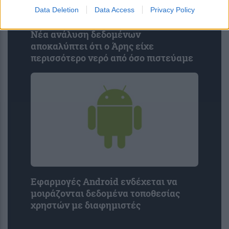
Data Deletion
Data Access
Privacy Policy
Νέα ανάλυση δεδομένων
αποκαλύπτει ότι ο Άρης είχε
περισσότερο νερό από όσο πιστεύαμε
Εφαρμογές Android ενδέχεται να
μοιράζονται δεδομένα τοποθεσίας
χρηστών με διαφημιστές