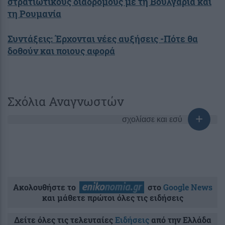
στρατιωτικούς διαδρόμους με τη Βουλγαρία και
τη Ρουμανία
Συντάξεις: Έρχονται νέες αυξήσεις -Πότε θα
δοθούν και ποιους αφορά
Σχόλια Αναγνωστών
σχολίασε και εσύ
Ακολουθήστε το
στο
Google News
και μάθετε πρώτοι όλες τις ειδήσεις
Δείτε όλες τις τελευταίες
Ειδήσεις
από την Ελλάδα