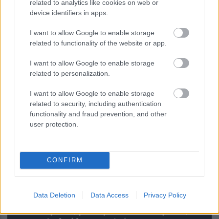
related to analytics like cookies on web or
Σοκαριστική φωτογραφία δείχνει τι
device identifiers in apps.
συμβαίνει στο σώμα μας όταν
I want to allow Google to enable storage
σέρνουμε τη βαλίτσα – Η
related to functionality of the website or app.
προειδοποίηση των ειδικών
I want to allow Google to enable storage
related to personalization.
I want to allow Google to enable storage
related to security, including authentication
functionality and fraud prevention, and other
user protection.
CONFIRM
Data Deletion
Data Access
Privacy Policy
Ψεύτικα PDF και εφαρμογές
συνομιλίας μετατρέπουν υπολογιστές