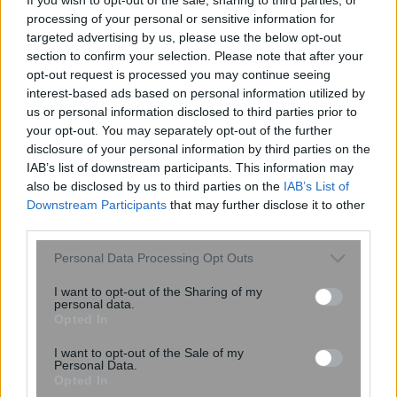
processing of your personal or sensitive information for
targeted advertising by us, please use the below opt-out
section to confirm your selection. Please note that after your
opt-out request is processed you may continue seeing
interest-based ads based on personal information utilized by
us or personal information disclosed to third parties prior to
your opt-out. You may separately opt-out of the further
disclosure of your personal information by third parties on the
IAB’s list of downstream participants. This information may
also be disclosed by us to third parties on the
IAB’s List of
Ινδία: Η σκοτεινή πλευρά των
Downstream Participants
that may further disclose it to other
third parties.
εξετάσεων πίσω από το «κίνημα των
κατσαρίδων» – Οι οικογένειες
Please note that this website/app uses one or more Google
Personal Data Processing Opt Outs
μαθητών που αυτοκτόνησαν ζητούν...
services and may gather and store information including but
not limited to your visit or usage behaviour. You may click to
I want to opt-out of the Sharing of my
personal data.
grant or deny consent to Google and its third-party tags to
Opted In
use your data for below specified purposes in below Google
consent section.
I want to opt-out of the Sale of my
Personal Data.
Opted In