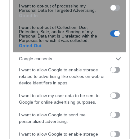
I want to opt-out of processing my
Personal Data for Targeted Advertising.
Opted In
I want to opt-out of Collection, Use,
Retention, Sale, and/or Sharing of my
Personal Data that Is Unrelated with the
Purposes for which it was collected.
Opted Out
Miranda Kerr: Η περίεργη διατροφή
που ακολουθεί το supermodel για να
Google consents
διατηρείται πάντα αδύνατη: «Τρώω
I want to allow Google to enable storage
ελάφι και βίσονα για ...
related to advertising like cookies on web or
device identifiers in apps.
I want to allow my user data to be sent to
Google for online advertising purposes.
I want to allow Google to send me
personalized advertising.
I want to allow Google to enable storage