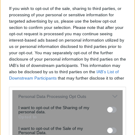
και συμπεριφερόταν σα...
If you wish to opt-out of the sale, sharing to third parties, or
processing of your personal or sensitive information for
targeted advertising by us, please use the below opt-out
section to confirm your selection. Please note that after your
opt-out request is processed you may continue seeing
interest-based ads based on personal information utilized by
us or personal information disclosed to third parties prior to
your opt-out. You may separately opt-out of the further
disclosure of your personal information by third parties on the
IAB’s list of downstream participants. This information may
also be disclosed by us to third parties on the
IAB’s List of
Downstream Participants
that may further disclose it to other
third parties.
Νέα εποχή στη θεραπεία του
Please note that this website/app uses one or more Google
Personal Data Processing Opt Outs
μεταστατικού τριπλά αρνητικού
services and may gather and store information including but
καρκίνου του μαστού
not limited to your visit or usage behaviour. You may click to
I want to opt-out of the Sharing of my
personal data.
grant or deny consent to Google and its third-party tags to
Opted In
use your data for below specified purposes in below Google
consent section.
I want to opt-out of the Sale of my
Personal Data.