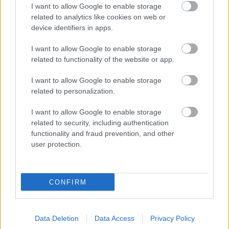
I want to allow Google to enable storage
related to analytics like cookies on web or
device identifiers in apps.
Νέα τεχνική διπλασιάζει το φάσμα
λειτουργίας των «λευκών λέιζερ»
I want to allow Google to enable storage
related to functionality of the website or app.
I want to allow Google to enable storage
related to personalization.
I want to allow Google to enable storage
related to security, including authentication
functionality and fraud prevention, and other
user protection.
Τρεις πλατφόρμες phishing
παρακάμπτουν το MFA και στοχεύουν
CONFIRM
λογαριασμούς Microsoft 365
Data Deletion
Data Access
Privacy Policy