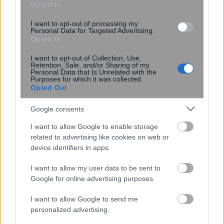
Opted In
I want to opt-out of processing my
Personal Data for Targeted Advertising.
Opted In
I want to opt-out of Collection, Use,
Retention, Sale, and/or Sharing of my
Personal Data that Is Unrelated with the
Φαγούρα στα αυτιά: Οι πιο κοινές
Purposes for which it was collected.
αιτίες σε παιδιά και ενήλικες – Πότε
Opted Out
να πάτε στον γιατρό
Google consents
I want to allow Google to enable storage
related to advertising like cookies on web or
device identifiers in apps.
I want to allow my user data to be sent to
Google for online advertising purposes.
I want to allow Google to send me
personalized advertising.