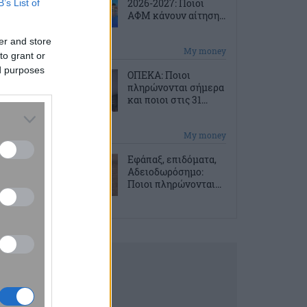
2026-2027: Ποιοι
B’s List of
ΑΦΜ κάνουν αίτηση...
er and store
2 ώρες πριν
My money
to grant or
ed purposes
ΟΠΕΚΑ: Ποιοι
πληρώνονται σήμερα
και ποιοι στις 31...
2 ώρες πριν
My money
Εφάπαξ, επιδόματα,
Αδειοδωρόσημο:
Ποιοι πληρώνονται...