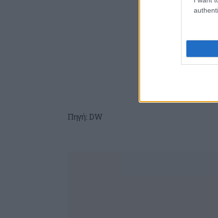
authenti
Πηγή: DW