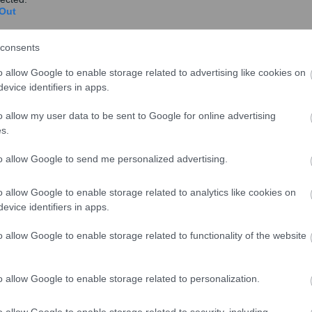
Out
ντομη συνάντηση που είχε με τους δύο ηγέτες, στη
υξε τις θέσεις της επί της διαδικασίας που θα
consents
υ οράματος για μιαν ενωμένη Κύπρο. Τη διάθεση του
ξουν με κάθε τρόπο αυτή την προσπάθεια επανέλαβε
o allow Google to enable storage related to advertising like cookies on
evice identifiers in apps.
θα παρακαθίσει σε γεύμα με τις αντιπροσωπείες των
ει για τη Νέα Υόρκη.
o allow my user data to be sent to Google for online advertising
s.
 των δύο κοινοτήτων στην Κύπρο θα διαπραγματεύονται
ξενοδοχείο Le Mirador, θα διαφανεί κατά πόσο είναι
to allow Google to send me personalized advertising.
σης του προβλήματος εντός του 2016. Κι αυτό γιατί
θέμα του εδαφικού με την υποχρέωση της κάθε
o allow Google to enable storage related to analytics like cookies on
evice identifiers in apps.
οία στο τέλος θα οδηγήσουν σε ένα χάρτη που θα
λιτείας σε μια πιθανή λύση. Εάν αυτό καταστεί δυνατό,
o allow Google to enable storage related to functionality of the website
της παρούσας φάσης των συνομιλιών, δηλαδή την
o allow Google to enable storage related to personalization.
o allow Google to enable storage related to security, including