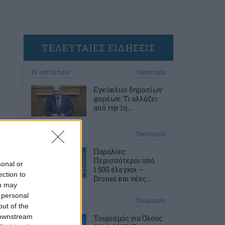
ΤΕΛΕΥΤΑΙΕΣ ΕΙΔΗΣΕΙΣ
16 λεπτά πριν
Οικονομία
Εγκύκλιοι δημοσίων
φορέων: Τι αλλάζει
από την 1η...
47 λεπτά πριν
Οικονομία
Παραλίες:
Περισσότεροι από
sonal or
1.500 έλεγχοι –
ection to
Drones και νέες...
ou may
 personal
1 ώρα πριν
Τουρισμός
out of the
 downstream
Τουρισμός για Όλους