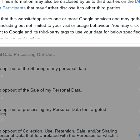
. This information may also be disclosed by us to third parties on the
IA
ς δυνάμεις, Ελλάδα, Τουρκία και Βρετανία, να
Participants
that may further disclose it to other third parties.
υπρίων για κατάληξη σε συμφωνία. «Η Κύπρος
 that this website/app uses one or more Google services and may gath
ον κόσμο ότι μακράς διάρκεια διενέξεις μπορούν να
including but not limited to your visit or usage behaviour. You may click 
εων», ανέφερε ο ΓΓ του ΟΗΕ.
 to Google and its third-party tags to use your data for below specifi
ogle consent section.
016;
l Data Processing Opt Outs
o opt-out of the Sharing of my personal data.
In
o opt-out of the Sale of my Personal Data.
In
to opt-out of processing my Personal Data for Targeted
ing.
In
o opt-out of Collection, Use, Retention, Sale, and/or Sharing
ersonal Data that Is Unrelated with the Purposes for which it
lected.