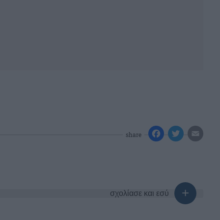
share
σχολίασε και εσύ