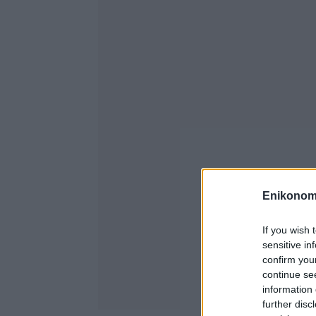
Enikonom
If you wish 
sensitive in
confirm you
continue se
information 
further disc