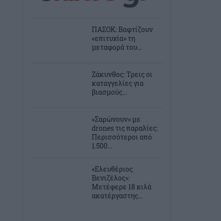
ΠΑΣΟΚ: Βαφτίζουν
«επιτυχία» τη
μεταφορά του...
Ζάκυνθος: Τρεις οι
καταγγελίες για
βιασμούς...
«Σαρώνουν» με
drones τις παραλίες:
Περισσότεροι από
1.500...
«Ελευθέριος
Βενιζέλος»:
Μετέφερε 18 κιλά
ακατέργαστης...