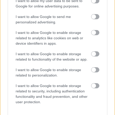
I want to allow my user data to be sent to
Google for online advertising purposes.
I want to allow Google to send me
personalized advertising.
Αστρονόμοι μέτρησαν την μακρινή
I want to allow Google to enable storage
επίδραση ενός κβάζαρ στο σύμπαν –
related to analytics like cookies on web or
Τι ανακάλυψαν
device identifiers in apps.
I want to allow Google to enable storage
related to functionality of the website or app.
I want to allow Google to enable storage
related to personalization.
I want to allow Google to enable storage
περισσότερα
related to security, including authentication
functionality and fraud prevention, and other
user protection.
17:39
||
Διεθνή