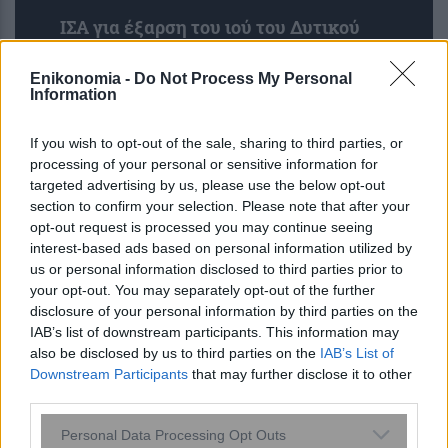
ΙΣΑ για έξαρση του ιού του Δυτικού
Νείλου στην Αττική: Ζητά άμεση
εντατικοποίηση των μέτρων κατά των
Enikonomia -
Do Not Process My Personal
κουνουπιών
Information
If you wish to opt-out of the sale, sharing to third parties, or
processing of your personal or sensitive information for
targeted advertising by us, please use the below opt-out
section to confirm your selection. Please note that after your
opt-out request is processed you may continue seeing
interest-based ads based on personal information utilized by
us or personal information disclosed to third parties prior to
your opt-out. You may separately opt-out of the further
disclosure of your personal information by third parties on the
IAB’s list of downstream participants. This information may
ΕΙΝΑΠ: Καταγγέλλει αιφνιδιαστική
also be disclosed by us to third parties on the
IAB’s List of
αλλαγή στο πρόγραμμα εφημεριών
Downstream Participants
that may further disclose it to other
του Σισμανογλείου
third parties.
Please note that this website/app uses one or more Google
Personal Data Processing Opt Outs