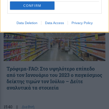
CONFIRM
Data Deletion
Data Access
Privacy Policy
Τρόφιμα-FAO: Στο υψηλότερο επίπεδο
από τον Ιανουάριο του 2023 o παγκόσμιος
δείκτης τιμών τον Ιούλιο – Δείτε
αναλυτικά τα στοιχεία
15:40
||
Διεθνή