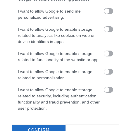
I want to allow Google to send me
Νέα τεχνική αποκαλύπτει με ακρίβεια
personalized advertising.
νανομέτρου τη συμπεριφορά 2D
υλικών
I want to allow Google to enable storage
related to analytics like cookies on web or
device identifiers in apps.
I want to allow Google to enable storage
related to functionality of the website or app.
I want to allow Google to enable storage
related to personalization.
περισσότερα
I want to allow Google to enable storage
related to security, including authentication
functionality and fraud prevention, and other
user protection.
20:12
, 8 Αυγούστου 2026
||
Διεθνή
CONFIRM