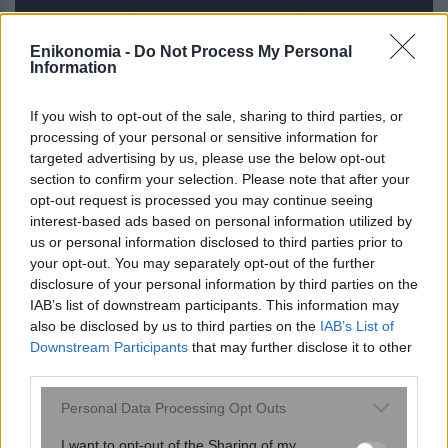
Ο αριθμός των παιδιών που έχετε
μπορεί να δείξει πόσο θα ζήσετε –
Enikonomia -
Do Not Process My Personal
Πόσα παιδιά φέρνουν μακροζωία
Information
If you wish to opt-out of the sale, sharing to third parties, or
processing of your personal or sensitive information for
targeted advertising by us, please use the below opt-out
section to confirm your selection. Please note that after your
opt-out request is processed you may continue seeing
interest-based ads based on personal information utilized by
us or personal information disclosed to third parties prior to
your opt-out. You may separately opt-out of the further
disclosure of your personal information by third parties on the
Ενέσεις αδυνατίσματος: Προκαλούν
IAB’s list of downstream participants. This information may
also be disclosed by us to third parties on the
IAB’s List of
τα GLP-1 τριχόπτωση; Μελέτη δείχνει
Downstream Participants
that may further disclose it to other
πώς επηρεάζει τα μαλλιά
third parties.
Please note that this website/app uses one or more Google
Personal Data Processing Opt Outs
services and may gather and store information including but
not limited to your visit or usage behaviour. You may click to
I want to opt-out of the Sharing of my