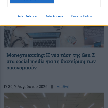
Data Deletion
Data Access
Privacy Policy
Moneymaxxing: Η νέα τάση της Gen Z
στα social media για τη διαχείριση των
οικονομικών
17:39
, 7 Αυγούστου 2026
||
Διεθνή