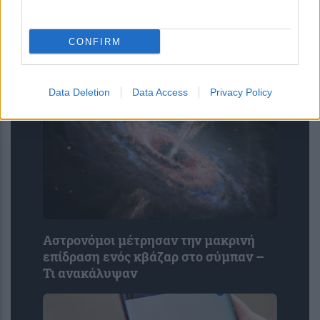
αλλαγή στο πρόγραμμα εφημεριών
του Σισμανογλείου
CONFIRM
Data Deletion
Data Access
Privacy Policy
Αστρονόμοι μέτρησαν την μακρινή
επίδραση ενός κβάζαρ στο σύμπαν –
Τι ανακάλυψαν