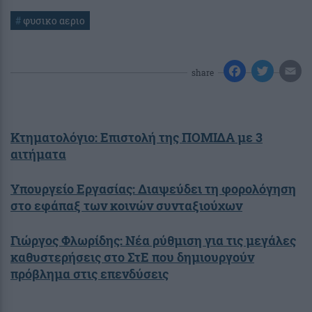
#
φυσικο αεριο
share
Κτηματολόγιο: Επιστολή της ΠΟΜΙΔΑ με 3
αιτήματα
Υπουργείο Εργασίας: Διαψεύδει τη φορολόγηση
στο εφάπαξ των κοινών συνταξιούχων
Γιώργος Φλωρίδης: Νέα ρύθμιση για τις μεγάλες
καθυστερήσεις στο ΣτΕ που δημιουργούν
πρόβλημα στις επενδύσεις