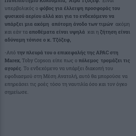
Πανεπιστήμιο Κολούμπια,
Άιρα Τζόζεφ.
Είναι
υπερβολικός ο
φόβος για
έλλειψη προσφοράς του
φυσικού αερίου αλλά και για το ενδεχόμενο να
υπάρξει μια ακόμη
απότομη άνοδο των τιμών
ακόμη
και εάν τα
αποθέματα είναι υψηλά
και η
ζήτηση είναι
αδύναμη
τόνισε ο κ. Τζόζεφ,
-Από
την πλευρά του ο επικεφαλής της APAC στη
Marex
, Toby Copson είπε πως ο
πόλεμος τρομάζει τις
αγορές
. Το ενδεχόμενο να υπάρξει διακοπή του
εφοδιασμού στη Μέση Ανατολή, αυτό θα μπορούσε να
επηρεάσει τις ροές τόσο τη ναυτιλία όσο και τον όγκο
σημείωσε.