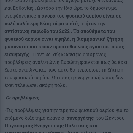
που έχουν προκληθεί στον αγωγό μεταξύ Φινλανδίας
και Εσθονίας . Ωστόσο την ίδια ώρα το δημοσίευμα
αναφέρει πως
η αγορά του φυσικού αερίου είναι σε
πολύ καλύτερη θέση τώρα από ό,τι ήταν την
αντίστοιχη περίοδο του 2ο22 .
Τα αποθέματα του
φυσικού αερίου
είναι υψηλά, η βιομηχανική ζήτηση
μειώνεται
και έχουν προστεθεί
νέες εγκαταστάσεις
εισαγωγής
. Πάντως σύμφωνα με ορισμένες
προβλέψεις αναλυτών, η Ευρώπη φαίνεται πως θα έχει
ζεστό χειμώνα και πως αυτό θα περιορίσει τη ζήτηση
του φυσικού αερίου Ωστόσο, η ενεργειακή κρίση δεν
έχει τελειώσει ακόμη πολύ.
Οι προβλέψεις
-Τις προβλέψεις για την τιμή του φυσικού αερίου για το
επόμενο διάστημα έκανε ο
συνεργάτης
του Κέντρου
Παγκόσμιας Ενεργειακής Πολιτικής στο