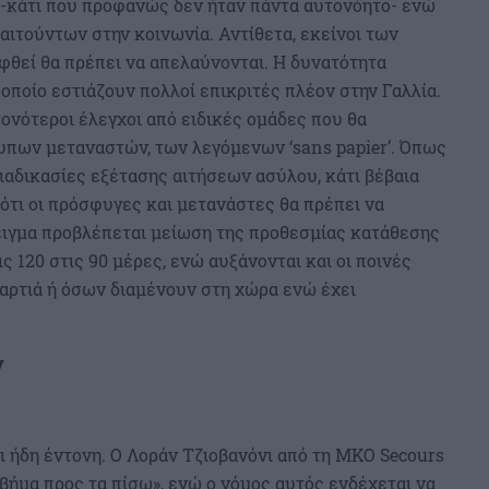
 -κάτι που προφανώς δεν ήταν πάντα αυτονόητο- ενώ
 αιτούντων στην κοινωνία. Αντίθετα, εκείνοι των
φθεί θα πρέπει να απελαύνονται. Η δυνατότητα
 οποίο εστιάζουν πολλοί επικριτές πλέον στην Γαλλία.
ονότεροι έλεγχοι από ειδικές ομάδες που θα
τυπων μεταναστών, των λεγόμενων ‘sans papier’. Όπως
ιαδικασίες εξέτασης αιτήσεων ασύλου, κάτι βέβαια
 ότι οι πρόσφυγες και μετανάστες θα πρέπει να
δειγμα προβλέπεται μείωση της προθεσμίας κατάθεσης
 120 στις 90 μέρες, ενώ αυξάνονται και οι ποινές
αρτιά ή όσων διαμένουν στη χώρα ενώ έχει
ν
αι ήδη έντονη. Ο Λοράν Τζιοβανόνι από τη MKO Secours
α βήμα προς τα πίσω», ενώ ο νόμος αυτός ενδέχεται να