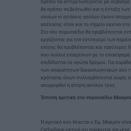
πρέπει να αντιμετωπίζονται με σεβασμό
θα πρέπει να βελτιωθεί και η ένταξη των
οποίων οι αιτήσεις ασύλου έχουν απορρι
απέλασης είναι και το σημείο εκείνο στο
Στο νέο νομοσχέδιο θα προβλέπονται εντ
εργάζονται για τον εντοπισμό των παρά
επίσης θα προβλέπονται και ταχύτερες δ
που πολλοί επικρίνουν με το επιχείρημα
επιδίδονται σε αγώνα δρόμου. Για παρά
των απαραίτητων δικαιολογητικών από τις
κράτησης όσων συλλαμβάνονται χωρίς χ
απορριφθεί η αίτηση ασύλου τους.
Έντονη κριτική στο νομοσχέδιο Μακρό
Η κριτική που δέχεται ο Εμ. Μακρόν είν
Catholique εκτιμά ότι πρόκειται για «έν