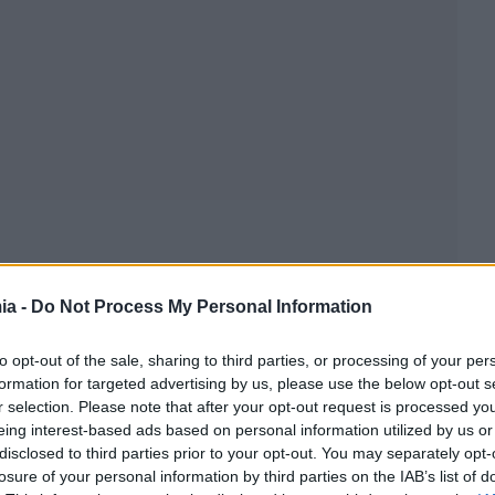
ia -
Do Not Process My Personal Information
to opt-out of the sale, sharing to third parties, or processing of your per
formation for targeted advertising by us, please use the below opt-out s
r selection. Please note that after your opt-out request is processed y
ουν πάρει άλλη τροχιά, με τον γάλλο πρόεδρο να
eing interest-based ads based on personal information utilized by us or
disclosed to third parties prior to your opt-out. You may separately opt-
γινε εμφανές στην πρόσφατη επίσκεψη του Εμ. Μακρόν
losure of your personal information by third parties on the IAB’s list of
ου μετανάστες και πρόσφυγες προσπαθούν ακόμη να