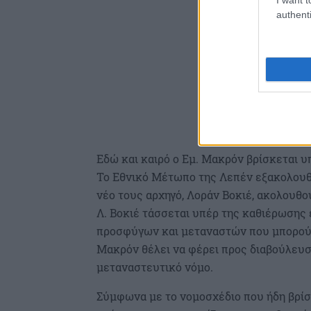
authenti
Εδώ και καιρό ο Εμ. Μακρόν βρίσκεται υ
Το Εθνικό Μέτωπο της Λεπέν εξακολουθεί
νέο τους αρχηγό, Λοράν Βοκιέ, ακολουθο
Λ. Βοκιέ τάσσεται υπέρ της καθιέρωσης 
προσφύγων και μεταναστών που μπορούν 
Μακρόν θέλει να φέρει προς διαβούλευσ
μεταναστευτικό νόμο.
Σύμφωνα με το νομοσχέδιο που ήδη βρίσκ