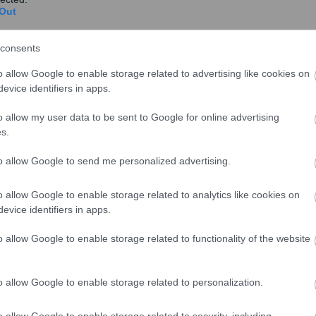
Out
consents
o allow Google to enable storage related to advertising like cookies on
evice identifiers in apps.
o allow my user data to be sent to Google for online advertising
ικών Ζεράρ Κολόμπ δήλωσε ότι «αν όλοι αυτοί οι
s.
α έπρεπε κάθε χρόνο να χτίζουμε μια πόλη μεσαίου
to allow Google to send me personalized advertising.
ερμανία ο αριθμός των αιτούντων άσυλο στη Γαλλία
 αριθμός τους ανήλθε στις 187.000, με καθοδική βέβαια
o allow Google to enable storage related to analytics like cookies on
evice identifiers in apps.
o allow Google to enable storage related to functionality of the website
o allow Google to enable storage related to personalization.
o allow Google to enable storage related to security, including