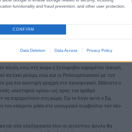
cation functionality and fraud prevention, and other user protection.
CONFIRM
Data Deletion
Data Access
Privacy Policy
πό πίεση, ενώ στη χώρα η ξενοφοβία παραμένει ισχυρή.
 να έχει ρεύμα, ενώ και οι Ρεπουμπλικανοί με τον
ύν μια πιο αυστηρή γραμμή στο προσφυγικό. Μάλιστα ο
ενός «αυστηρού ορίου» ως προς τον αριθμό
να παραμείνουν στη χώρα. Για το λόγο αυτό ο Εμ.
η τον επόμενο μήνα στο υπουργικό συμβούλιο τον νέο
εται υπό επεξεργασία όλοι οι αιτούντες άσυλο θα