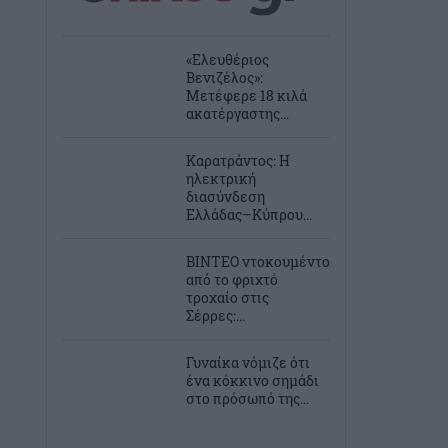
«Ελευθέριος
Βενιζέλος»:
Μετέφερε 18 κιλά
ακατέργαστης...
Καρατράντος: Η
ηλεκτρική
διασύνδεση
Ελλάδας–Κύπρου...
ΒΙΝΤΕΟ ντοκουμέντο
από το φριχτό
τροχαίο στις
Σέρρες:...
Γυναίκα νόμιζε ότι
ένα κόκκινο σημάδι
στο πρόσωπό της...