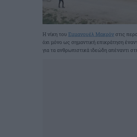
Η νίκη του
Εμμανουέλ Μακρόν
στις περσ
όχι μόνο ως σημαντική επικράτηση έναντ
για τα ανθρωπιστικά ιδεώδη απέναντι στ