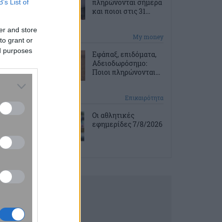
πληρώνονται σήμερα
B’s List of
και ποιοι στις 31...
er and store
2 ώρες πριν
My money
to grant or
ed purposes
Εφάπαξ, επιδόματα,
Αδειοδωρόσημο:
Ποιοι πληρώνονται...
2 ώρες πριν
Επικαιρότητα
Οι αθλητικές
εφημερίδες 7/8/2026