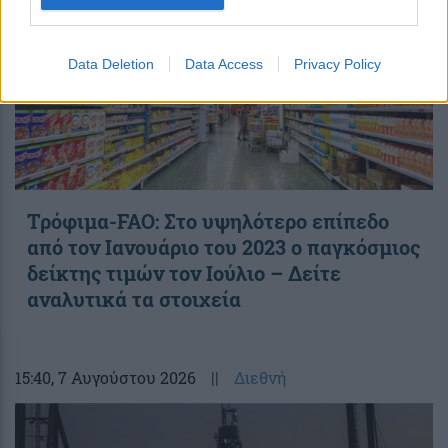
Data Deletion
Data Access
Privacy Policy
Τρόφιμα-FAO: Στο υψηλότερο επίπεδο
από τον Ιανουάριο του 2023 o παγκόσμιος
δείκτης τιμών τον Ιούλιο – Δείτε
αναλυτικά τα στοιχεία
15:40
, 7 Αυγούστου 2026
||
Διεθνή