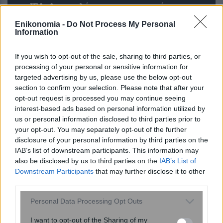
ΙΣΑ: Αναστολή της υποχρεωτικής
καταχώρισης διαγνωστικών
Enikonomia -
Do Not Process My Personal
εξετάσεων στο Ψηφιακό Αποθετήριο
Information
If you wish to opt-out of the sale, sharing to third parties, or
processing of your personal or sensitive information for
targeted advertising by us, please use the below opt-out
section to confirm your selection. Please note that after your
opt-out request is processed you may continue seeing
interest-based ads based on personal information utilized by
us or personal information disclosed to third parties prior to
your opt-out. You may separately opt-out of the further
disclosure of your personal information by third parties on the
Σε ποια ηλικία ο εγκέφαλος είναι στα
IAB’s list of downstream participants. This information may
καλύτερά του; Η απρόσμενη
also be disclosed by us to third parties on the
IAB’s List of
ικανότητα στα 70
Downstream Participants
that may further disclose it to other
third parties.
Please note that this website/app uses one or more Google
Personal Data Processing Opt Outs
services and may gather and store information including but
not limited to your visit or usage behaviour. You may click to
I want to opt-out of the Sharing of my