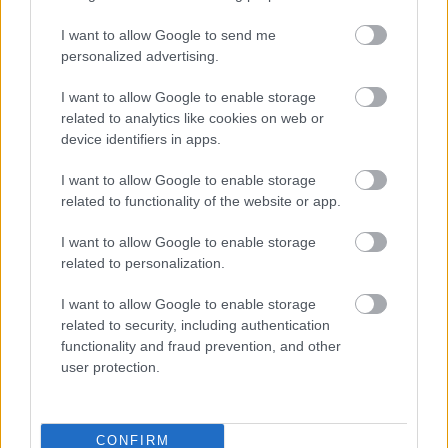
I want to allow Google to send me
Η τεχνητή νοημοσύνη του Google
personalized advertising.
Maps αναλαμβάνει παραγγελίες
φαγητού
I want to allow Google to enable storage
related to analytics like cookies on web or
device identifiers in apps.
I want to allow Google to enable storage
related to functionality of the website or app.
I want to allow Google to enable storage
related to personalization.
περισσότερα
I want to allow Google to enable storage
related to security, including authentication
functionality and fraud prevention, and other
user protection.
17:39
, 7 Αυγούστου 2026
||
Διεθνή
CONFIRM