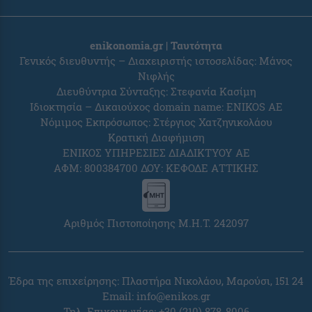
enikonomia.gr | Ταυτότητα
Γενικός διευθυντής – Διαχειριστής ιστοσελίδας: Μάνος
Νιφλής
Διευθύντρια Σύνταξης: Στεφανία Κασίμη
Ιδιοκτησία – Δικαιούχος domain name: ENIKOS AE
Νόμιμος Εκπρόσωπος: Στέργιος Χατζηνικολάου
Κρατική Διαφήμιση
ΕΝΙΚΟΣ ΥΠΗΡΕΣΙΕΣ ΔΙΑΔΙΚΤΥΟΥ ΑΕ
ΑΦΜ: 800384700 ΔΟΥ: ΚΕΦΟΔΕ ΑΤΤΙΚΗΣ
Αριθμός Πιστοποίησης Μ.Η.Τ. 242097
Έδρα της επιχείρησης: Πλαστήρα Νικολάου, Μαρούσι, 151 24
Email:
info@enikos.gr
Τηλ. Επικοινωνίας: +30 (210) 878-8006