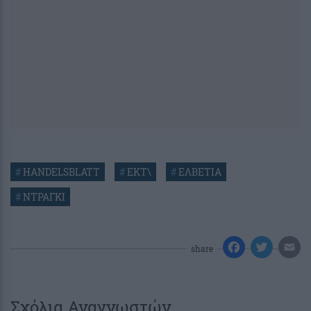
#
HANDELSBLATT
#
ΕΚΤ\
#
ΕΛΒΕΤΙΑ
#
ΝΤΡΑΓΚΙ
share
Σχόλια Αναγνωστών