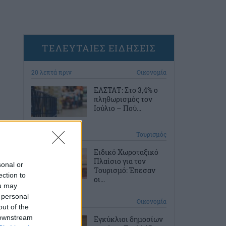
ΤΕΛΕΥΤΑΙΕΣ ΕΙΔΗΣΕΙΣ
20 λεπτά πριν
Οικονομία
ΕΛΣΤΑΤ: Στο 3,4% ο
πληθωρισμός τον
Ιούλιο – Πού...
49 λεπτά πριν
Τουρισμός
Ειδικό Χωροταξικό
Πλαίσιο για τον
sonal or
Τουρισμό: Έπεσαν
ection to
οι...
ou may
 personal
1 ώρα πριν
Οικονομία
out of the
 downstream
Εγκύκλιοι δημοσίων