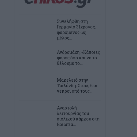
Συνελήφθη στη
Γερμανία 31χρονος,
φερόμενος ως
μέλος...
Ανδρομάχη: «Κάποιες
φορές όσο και να το
θέλουμε το...
Μακελειό στην
Ταϊλάνδη: Στους 6 οι
νεκροί από τους...
Αναστολή
λειτουργίας του
αιολικού πάρκου στη
Βοιωτία...