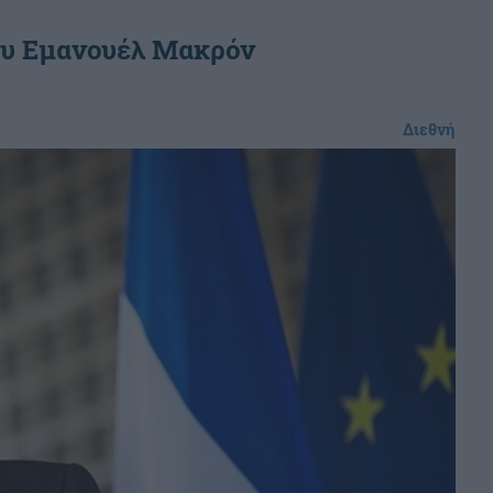
ου Εμανουέλ Μακρόν
Διεθνή