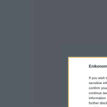
Enikonom
If you wish 
sensitive in
confirm you
continue se
information 
further disc