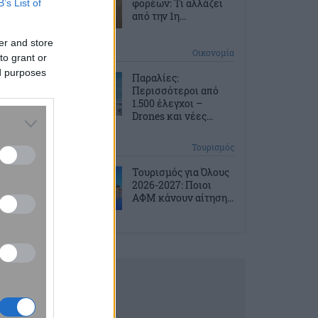
φορέων: Τι αλλάζει
B’s List of
από την 1η...
er and store
2 ώρες πριν
Οικονομία
to grant or
ed purposes
Παραλίες:
Περισσότεροι από
1.500 έλεγχοι –
Drones και νέες...
2 ώρες πριν
Τουρισμός
Τουρισμός για Όλους
2026-2027: Ποιοι
ΑΦΜ κάνουν αίτηση...