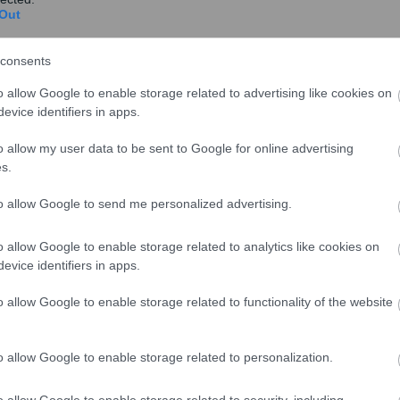
Out
consents
o allow Google to enable storage related to advertising like cookies on
evice identifiers in apps.
o allow my user data to be sent to Google for online advertising
ο αποτελεσματικοί Γάλλοι και Βρετανοί ηγέτες
s.
φωτές των διεθνών πολιτικών εξελίξεων μόνο σε
to allow Google to send me personalized advertising.
ς ηγέτες.
o allow Google to enable storage related to analytics like cookies on
ας τη δεκαετία του 1980, συνεργάστηκε στενά με τον
evice identifiers in apps.
τελόρ, τον πρόεδρο της Ευρωπαϊκής Επιτροπής. Την
ερ σχημάτιζε μια συμμαχία με τον Ρόναλντ Ρίγκαν.
o allow Google to enable storage related to functionality of the website
υ Τόνι Μπλερ να γίνει παγκόσμιος ηγέτης βασίστηκε
o allow Google to enable storage related to personalization.
ν Μπιλ Κλίντον και τον Γκέρχαρντ Σρέντερ της
o allow Google to enable storage related to security, including