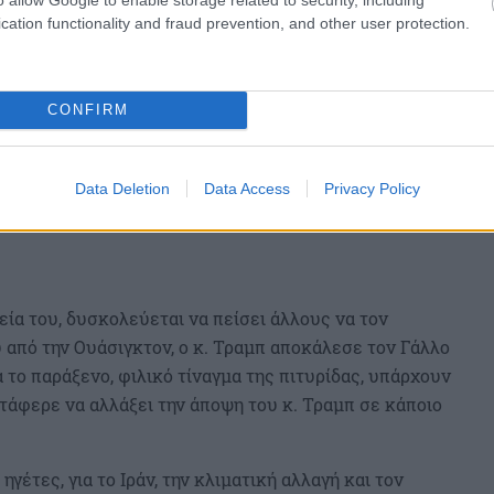
cation functionality and fraud prevention, and other user protection.
CONFIRM
Data Deletion
Data Access
Privacy Policy
τεία του, δυσκολεύεται να πείσει άλλους να τον
από την Ουάσιγκτον, ο κ. Τραμπ αποκάλεσε τον Γάλλο
 το παράξενο, φιλικό τίναγμα της πιτυρίδας, υπάρχουν
τάφερε να αλλάξει την άποψη του κ. Τραμπ σε κάποιο
γέτες, για το Ιράν, την κλιματική αλλαγή και τον