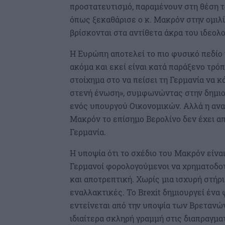
προστατευτισμό, παραμένουν στη θέση το
όπως ξεκαθάρισε ο κ. Μακρόν στην ομιλί
βρίσκονται στα αντίθετα άκρα του ιδεολ
Η Ευρώπη αποτελεί το πιο φυσικό πεδίο 
ακόμα και εκεί είναι κατά παράξενο τρό
στοίχημα στο να πείσει τη Γερμανία να κ
στενή ένωση», συμφωνώντας στην δημιο
ενός υπουργού Οικονομικών. Αλλά η αναμ
Μακρόν το επίσημο Βερολίνο δεν έχει απο
Γερμανία.
Η υποψία ότι το σχέδιο του Μακρόν είνα
Γερμανοί φορολογούμενοι να χρηματοδοτ
και αποτρεπτική. Χωρίς μια ισχυρή στήρι
εναλλακτικές. To Βrexit δημιουργεί ένα
εντείνεται από την υποψία των Βρετανών 
ιδιαίτερα σκληρή γραμμή στις διαπραγμα