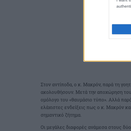
authenti
Στον αντίποδα, ο κ. Μακρόν, παρά τη γοη
ακολουθήσουν. Μετά την αποχώρηση του 
ομόλογο του «θαυμάσιο τύπο». Αλλά παρά
ελάχιστες ενδείξεις πως ο κ. Μακρόν κα
σημαντικό ζήτημα.
Οι μεγάλες διαφορές ανάμεσα στους δύο η