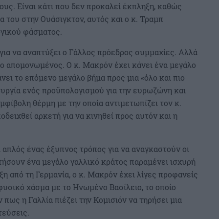
υς. Είναι κάτι που δεν προκαλεί έκπληξη, καθώς
α του στην Ουάσιγκτον, αυτός και ο κ. Τραμπ
ογικού φάσματος.
για να αναπτύξει ο Γάλλος πρόεδρος συμμαχίες. Αλλά
πο απομονωμένος. Ο κ. Μακρόν έχει κάνει ένα μεγάλο
άνει το επόμενο μεγάλο βήμα προς μια «όλο και πιο
υργία ενός προϋπολογισμού για την ευρωζώνη και
φίβολη θέρμη με την οποία αντιμετωπίζει τον κ.
δειχθεί αρκετή για να κινηθεί προς αυτόν και η
ι απλός ένας έξυπνος τρόπος για να αναγκαστούν οι
ήσουν ένα μεγάλο γαλλικό κράτος παραμένει ισχυρή
ξη από τη Γερμανία, ο κ. Μακρόν έχει λίγες προφανείς
 φυσικό χάσμα με το Ηνωμένο Βασίλειο, το οποίο
πως η Γαλλία πιέζει την Κομισιόν να τηρήσει μια
τεύσεις.