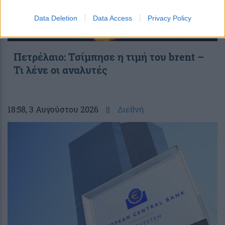
Data Deletion
Data Access
Privacy Policy
Πετρέλαιο: Τσίμπησε η τιμή του brent –
Τι λένε οι αναλυτές
18:58
, 3 Αυγούστου 2026
||
Διεθνή