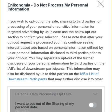
Enikonomia -
Do Not Process My Personal
Information
If you wish to opt-out of the sale, sharing to third parties, or
processing of your personal or sensitive information for
targeted advertising by us, please use the below opt-out
Καρκίνος του μαστού: Νέα δεδομένα
section to confirm your selection. Please note that after your
για την καταστολή της ωοθηκικής
opt-out request is processed you may continue seeing
λειτουργίας
interest-based ads based on personal information utilized by
us or personal information disclosed to third parties prior to
your opt-out. You may separately opt-out of the further
disclosure of your personal information by third parties on the
IAB’s list of downstream participants. This information may
also be disclosed by us to third parties on the
IAB’s List of
Downstream Participants
that may further disclose it to other
third parties.
Please note that this website/app uses one or more Google
Personal Data Processing Opt Outs
services and may gather and store information including but
not limited to your visit or usage behaviour. You may click to
I want to opt-out of the Sharing of my
personal data.
grant or deny consent to Google and its third-party tags to
Opted In