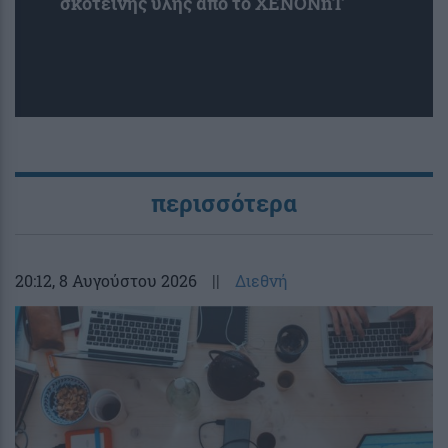
σκοτεινής ύλης από το XENONnT
περισσότερα
20:12
, 8 Αυγούστου 2026
||
Διεθνή