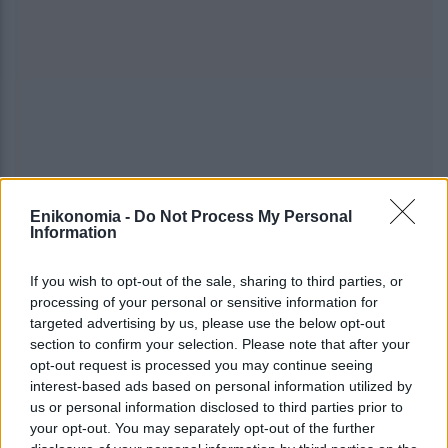
Enikonomia -
Do Not Process My Personal
Information
#
ΚΟΜΙΣΙΟΝ
#
ΡΗΤΡΑ
If you wish to opt-out of the sale, sharing to third parties, or
processing of your personal or sensitive information for
targeted advertising by us, please use the below opt-out
share
section to confirm your selection. Please note that after your
opt-out request is processed you may continue seeing
interest-based ads based on personal information utilized by
us or personal information disclosed to third parties prior to
Γαλλία: Νέα απεργία για το συνταξιοδοτικό -Τι
your opt-out. You may separately opt-out of the further
λένε τα συνδικάτα και ποιο είναι τα επόμενο