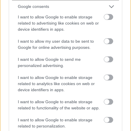
Google consents
I want to allow Google to enable storage
related to advertising like cookies on web or
Ακολουθήστε το
στο
Google News
device identifiers in apps.
και μάθετε πρώτοι όλες τις ειδήσεις
I want to allow my user data to be sent to
Δείτε όλες τις τελευταίες
Ειδήσεις
από την Ελλάδα
Google for online advertising purposes.
και τον Κόσμο στο
I want to allow Google to send me
personalized advertising.
I want to allow Google to enable storage
related to analytics like cookies on web or
Ροή
Οικονομία
Επιχειρήσεις
Επικαιρότητα
device identifiers in apps.
I want to allow Google to enable storage
26 λεπτά πριν
related to functionality of the website or app.
Ανασφάλιστα αυτοκίνητα: Στο
«μικροσκόπιο» της ΑΑΔΕ και της ΓΓΠΣ
I want to allow Google to enable storage
related to personalization.
με τη βοήθεια της τεχνητής...