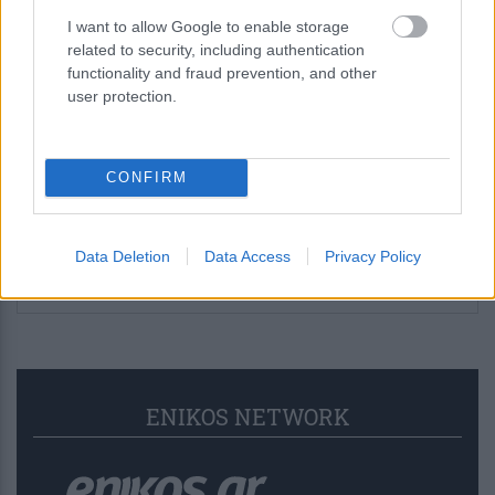
I want to allow Google to enable storage
56 λεπτά πριν
related to security, including authentication
Τουρισμός για Όλους: Όλα τα ΑΦΜ
functionality and fraud prevention, and other
καταθέτουν αίτηση από σήμερα – Πότε
user protection.
εκπνέει η προθεσμία
CONFIRM
1 ώρα πριν
Νέο Market Pass 2026: Έρχεται το
φθινόπωρο για 200.000 ευάλωτα
Data Deletion
Data Access
Privacy Policy
νοικοκυριά – Ποιοι είναι οι δικαιούχοι
ENIKOS NETWORK