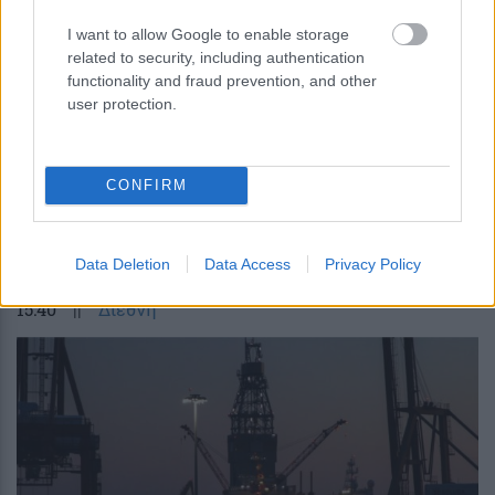
I want to allow Google to enable storage
related to security, including authentication
functionality and fraud prevention, and other
user protection.
Τρόφιμα-FAO: Στο υψηλότερο επίπεδο
από τον Ιανουάριο του 2023 o παγκόσμιος
CONFIRM
δείκτης τιμών τον Ιούλιο – Δείτε
αναλυτικά τα στοιχεία
Data Deletion
Data Access
Privacy Policy
15:40
||
Διεθνή