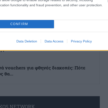
cation functionality and fraud prevention, and other user protection.
Επικαιρότητα
 Gen Z στα social media για τη
CONFIRM
Data Deletion
Data Access
Privacy Policy
ής
ά vouchers για φθηνές διακοπές: Πότε
ς θα...
KOS NETWORK