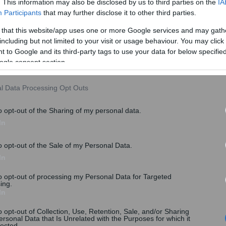
. This information may also be disclosed by us to third parties on the
IA
μενη ανώνυμη πηγή της αεροπορικής εταιρείας.
Participants
that may further disclose it to other third parties.
 that this website/app uses one or more Google services and may gath
including but not limited to your visit or usage behaviour. You may click 
 to Google and its third-party tags to use your data for below specifi
ogle consent section.
l Data Processing Opt Outs
o opt-out of the Sharing of my personal data.
In
o opt-out of the Sale of my Personal Data.
In
to opt-out of processing my Personal Data for Targeted
ing.
In
o opt-out of Collection, Use, Retention, Sale, and/or Sharing
ersonal Data that Is Unrelated with the Purposes for which it
lected.