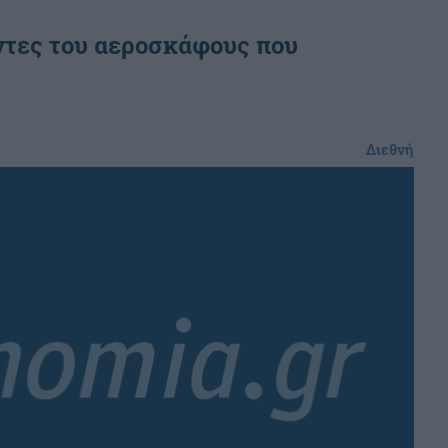
οντες του αεροσκάφους που
Διεθνή