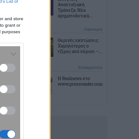
B’s List of
Αναπτυξιακή
Τράπεζα: Νέα
χρηματοδοτικά...
er and store
to grant or
3 ώρες πριν
Οικονομία
ed purposes
Θερινές εκπτώσεις:
Χαμηλότερος ο
τζίρος από πέρυσι –...
4 ώρες πριν
Επικαιρότητα
Η Realnews στο
www.pressreader.com