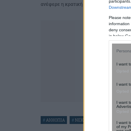
participants
ανέφερε η κρατική τηλεόραση, επικαλού
Downstream 
Please note
information 
deny consent
in below Go
Persona
I want t
Opted 
I want t
Opted 
I want 
Advertis
Opted 
#
ΑΙΘΙΟΠΙΑ
#
ΝΕΚΡΟΙ
I want t
of my P
was col