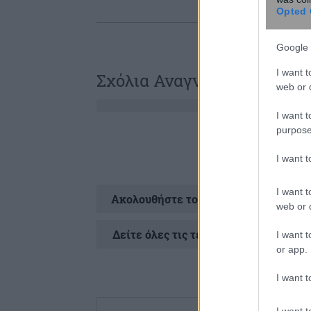
Opted 
Google 
I want t
Σχόλια Αναγνωστών
web or d
I want t
purpose
I want 
I want t
Ακολουθήστε το
στ
web or d
Δείτε όλες τις τελευταίες
Ειδήσεις
απ
I want t
or app.
I want t
I want t