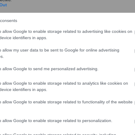
Out
share
consents
o allow Google to enable storage related to advertising like cookies on
evice identifiers in apps.
σχολίασε και εσύ
o allow my user data to be sent to Google for online advertising
s.
to allow Google to send me personalized advertising.
o allow Google to enable storage related to analytics like cookies on
ο
Google News
και μάθετε πρώτοι όλες τις ειδήσεις
evice identifiers in apps.
ό την Ελλάδα και τον Κόσμο στο
o allow Google to enable storage related to functionality of the website
o allow Google to enable storage related to personalization.
o allow Google to enable storage related to security, including