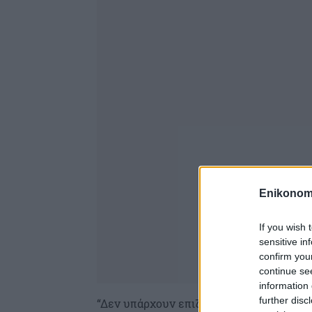
Enikonom
If you wish 
sensitive in
confirm you
continue se
information 
further disc
“Δεν υπάρχουν επιζώντες από την πτήση,