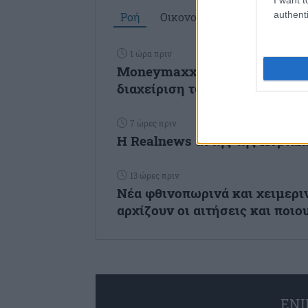
authenti
Ροή
Οικονομία
Επιχειρήσεις
1 ώρα πριν
Moneymaxxing: Η νέα τάση της
διαχείριση των οικονομικών
7 ώρες πριν
Η Realnews αυτής της Κυριακ
13 ώρες πριν
Νέα φθινοπωρινά και χειμεριν
αρχίζουν οι αιτήσεις και ποιου
ENI