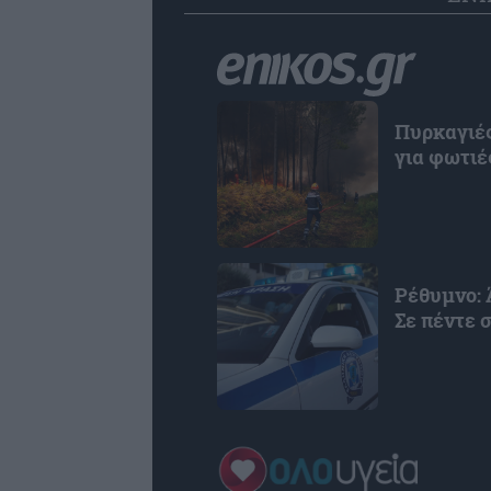
Πυρκαγιές
για φωτιέ
Ρέθυμνο: 
Σε πέντε 