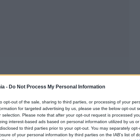
ia -
Do Not Process My Personal Information
to opt-out of the sale, sharing to third parties, or processing of your per
formation for targeted advertising by us, please use the below opt-out s
r selection. Please note that after your opt-out request is processed y
eing interest-based ads based on personal information utilized by us or
disclosed to third parties prior to your opt-out. You may separately opt-
losure of your personal information by third parties on the IAB’s list of
 στην οποία επέβαιναν επιβάτες από 33 χώρες,”