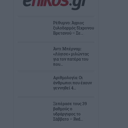
Ρέθυμνο: Άγριος
ξυλοδαρμός 51χρονου
Βρετανού – Σε...
Άντι Μπέρναμ:
«Λύγισε» μιλώντας
για τον πατέρα του
που...
Αριθμολογία: Οι
άνθρωποι που έχουν
γεννηθεί 4...
Ξεπέρασε τους 39
βαθμούς ο
υδράργυρος το
Σάββατο – Red...