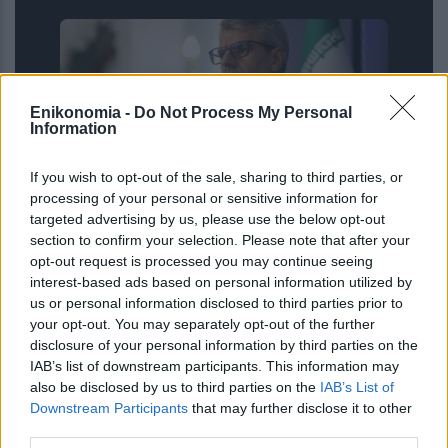
Enikonomia -
Do Not Process My Personal
Information
If you wish to opt-out of the sale, sharing to third parties, or
processing of your personal or sensitive information for
targeted advertising by us, please use the below opt-out
Ιράν: Η συμφωνία Σ. Αραβίας-
section to confirm your selection. Please note that after your
Πακιστάν-Τουρκίας δείχνει
opt-out request is processed you may continue seeing
«μεταβολή της αντίληψης» απέναντι
interest-based ads based on personal information utilized by
στις ΗΠΑ – Απορρίπτει τα σενάρια «ι...
us or personal information disclosed to third parties prior to
your opt-out. You may separately opt-out of the further
disclosure of your personal information by third parties on the
IAB’s list of downstream participants. This information may
also be disclosed by us to third parties on the
IAB’s List of
Downstream Participants
that may further disclose it to other
third parties.