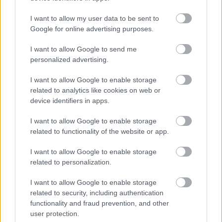
Είναι η χοληστερίνη σας πολύ υψηλή;
I want to allow my user data to be sent to
Τι προβλέπουν οι νέες οδηγίες
Google for online advertising purposes.
I want to allow Google to send me
personalized advertising.
I want to allow Google to enable storage
related to analytics like cookies on web or
device identifiers in apps.
I want to allow Google to enable storage
related to functionality of the website or app.
I want to allow Google to enable storage
related to personalization.
Data center της Amazon στο Τέξας
I want to allow Google to enable storage
απειλεί να γίνει μία από τις πιο
related to security, including authentication
ρυπογόνες μονάδες στις ΗΠΑ
functionality and fraud prevention, and other
user protection.