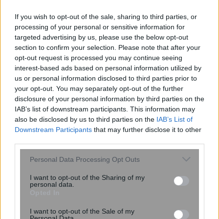
If you wish to opt-out of the sale, sharing to third parties, or
processing of your personal or sensitive information for
targeted advertising by us, please use the below opt-out
Miranda Kerr: Η περίεργη διατροφή
section to confirm your selection. Please note that after your
που ακολουθεί το supermodel για να
opt-out request is processed you may continue seeing
interest-based ads based on personal information utilized by
διατηρείται πάντα αδύνατη: «Τρώω
us or personal information disclosed to third parties prior to
ελάφι και βίσονα για ...
your opt-out. You may separately opt-out of the further
disclosure of your personal information by third parties on the
IAB’s list of downstream participants. This information may
also be disclosed by us to third parties on the
IAB’s List of
Downstream Participants
that may further disclose it to other
third parties.
Please note that this website/app uses one or more Google
Personal Data Processing Opt Outs
services and may gather and store information including but
not limited to your visit or usage behaviour. You may click to
I want to opt-out of the Sharing of my
personal data.
grant or deny consent to Google and its third-party tags to
Opted In
use your data for below specified purposes in below Google
consent section.
I want to opt-out of the Sale of my
Personal Data.