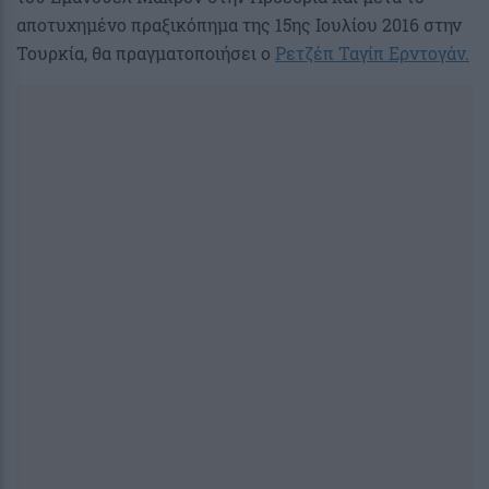
αποτυχημένο πραξικόπημα της 15ης Ιουλίου 2016 στην
Τουρκία, θα πραγματοποιήσει ο
Ρετζέπ Ταγίπ Ερντογάν.