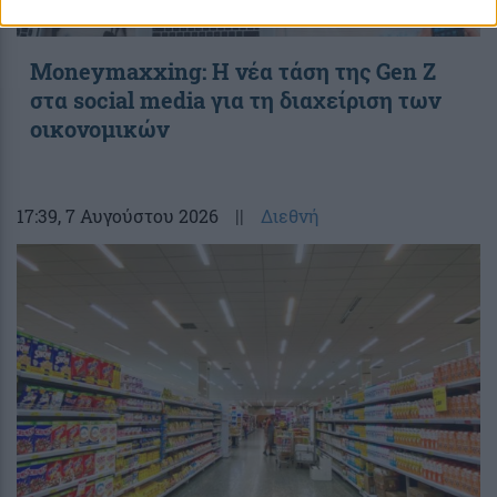
Moneymaxxing: Η νέα τάση της Gen Z
στα social media για τη διαχείριση των
οικονομικών
17:39
, 7 Αυγούστου 2026
||
Διεθνή