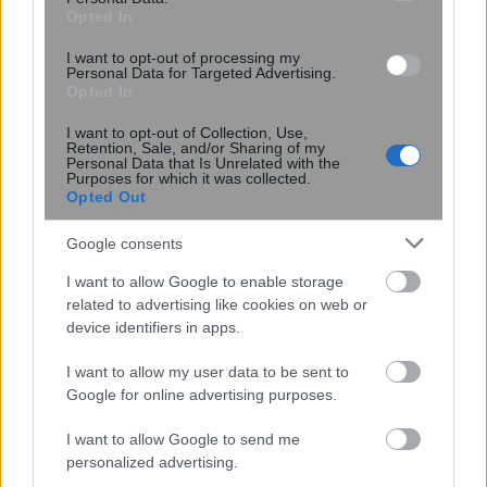
Opted In
Νέα τεχνική αποκαλύπτει με ακρίβεια
νανομέτρου τη συμπεριφορά 2D
I want to opt-out of processing my
Personal Data for Targeted Advertising.
υλικών
Opted In
I want to opt-out of Collection, Use,
Retention, Sale, and/or Sharing of my
Personal Data that Is Unrelated with the
Purposes for which it was collected.
Opted Out
Google consents
I want to allow Google to enable storage
related to advertising like cookies on web or
device identifiers in apps.
Ψεύτικα PDF και εφαρμογές
συνομιλίας μετατρέπουν υπολογιστές
I want to allow my user data to be sent to
και Android σε εργαλεία
Google for online advertising purposes.
κατασκοπείας
I want to allow Google to send me
personalized advertising.