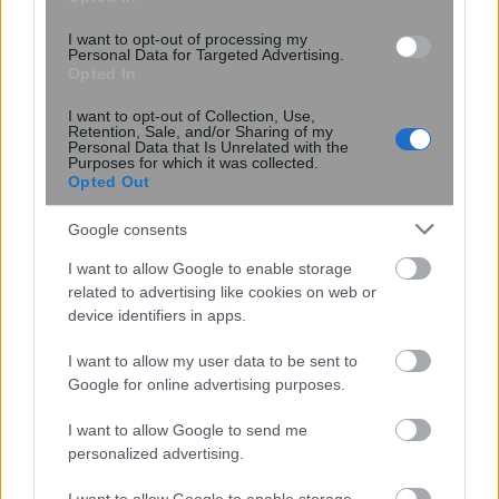
τα Android τηλέφωνα τον Σεπτέμβριο
I want to opt-out of processing my
Personal Data for Targeted Advertising.
Opted In
I want to opt-out of Collection, Use,
Retention, Sale, and/or Sharing of my
Personal Data that Is Unrelated with the
Purposes for which it was collected.
Opted Out
Google consents
I want to allow Google to enable storage
Μικροσκοπικό σύστημα λέιζερ
related to advertising like cookies on web or
ανοίγει τον δρόμο για πειράματα
device identifiers in apps.
θεμελιώδους φυσικής στο διάστημα
I want to allow my user data to be sent to
Google for online advertising purposes.
I want to allow Google to send me
personalized advertising.