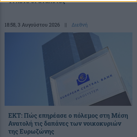
Τι λένε οι αναλυτές
18:58
, 3 Αυγούστου 2026
||
Διεθνή
ΕΚΤ: Πώς επηρέασε ο πόλεμος στη Μέση
Ανατολή τις δαπάνες των νοικοκυριών
της Ευρωζώνης