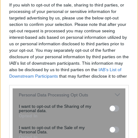
If you wish to opt-out of the sale, sharing to third parties, or
processing of your personal or sensitive information for
targeted advertising by us, please use the below opt-out
Διευθέτηση των αποζημιώσεων των
section to confirm your selection. Please note that after your
Στρατιωτικών Ιατρών, μετά από
opt-out request is processed you may continue seeing
interest-based ads based on personal information utilized by
αίτημα του ΙΣΑ
us or personal information disclosed to third parties prior to
your opt-out. You may separately opt-out of the further
disclosure of your personal information by third parties on the
IAB’s list of downstream participants. This information may
also be disclosed by us to third parties on the
IAB’s List of
Downstream Participants
that may further disclose it to other
third parties.
Please note that this website/app uses one or more Google
Personal Data Processing Opt Outs
services and may gather and store information including but
not limited to your visit or usage behaviour. You may click to
I want to opt-out of the Sharing of my
personal data.
grant or deny consent to Google and its third-party tags to
Opted In
use your data for below specified purposes in below Google
consent section.
I want to opt-out of the Sale of my
Personal Data.
Το Google Assistant αποσύρεται από
Opted In