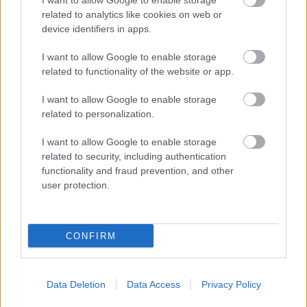
I want to allow Google to enable storage
related to analytics like cookies on web or
περισσότερα
device identifiers in apps.
I want to allow Google to enable storage
related to functionality of the website or app.
12:15
, 4 Αυγούστου 2026
||
Διεθνή
I want to allow Google to enable storage
related to personalization.
I want to allow Google to enable storage
related to security, including authentication
functionality and fraud prevention, and other
user protection.
CONFIRM
Data Deletion
Data Access
Privacy Policy
Πετρέλαιο: Τσίμπησε η τιμή του brent –