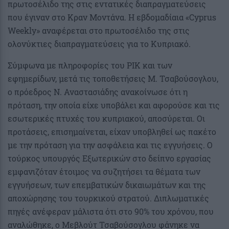
πρωτοσέλιδο της στις εντατικές διαπραγματεύσεις
που έγιναν στο Κραν Μοντάνα. Η εβδομαδίαια «Cyprus
Weekly» αναφέρεται στο πρωτοσέλιδο της στις
ολονύκτιες διαπραγματεύσεις για το Κυπριακό.
Σύμφωνα με πληροφορίες του ΡΙΚ και των
εφημερίδων, μετά τις τοποθετήσεις Μ. Τσαβούσογλου,
ο πρόεδρος Ν. Αναστασιάδης ανακοίνωσε ότι η
πρόταση, την οποία είχε υποβάλει και αφορούσε και τις
εσωτερικές πτυχές του κυπριακού, αποσύρεται. Οι
προτάσεις, επισημαίνεται, είχαν υποβληθεί ως πακέτο
με την πρόταση για την ασφάλεια και τις εγγυήσεις. Ο
τούρκος υπουργός Εξωτερικών στο δείπνο εργασίας
εμφανιζόταν έτοιμος να συζητήσει τα θέματα των
εγγυήσεων, των επεμβατικών δικαιωμάτων και της
αποχώρησης του τουρκικού στρατού. Διπλωματικές
πηγές ανέφεραν μάλιστα ότι στο 90% του χρόνου, που
αναλώθηκε, ο Μεβλούτ Τσαβούσογλου φάνηκε να