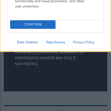
functionality and fraud prevention, and other
user protection.
CONFIRM
Data Deletion
Data Access
Privacy Policy
Κουίζ: Πόσο καλά θυμάσαι την
ελληνική μυθολογία; Μπορείς να
απαντήσεις σωστά και στις 3
ερωτήσεις;