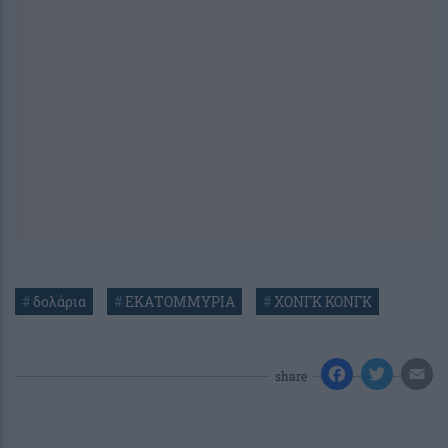
#
δολάρια
#
ΕΚΑΤΟΜΜΥΡΙΑ
#
ΧΟΝΓΚ ΚΟΝΓΚ
share