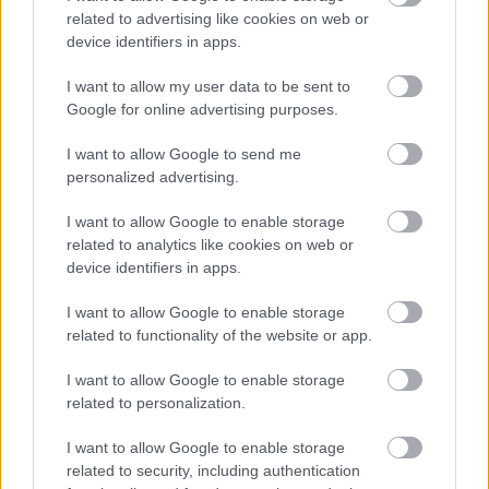
υλικό – Συνήθως το πετάμε
related to advertising like cookies on web or
device identifiers in apps.
I want to allow my user data to be sent to
Google for online advertising purposes.
I want to allow Google to send me
personalized advertising.
I want to allow Google to enable storage
related to analytics like cookies on web or
device identifiers in apps.
I want to allow Google to enable storage
related to functionality of the website or app.
Επίθεση στην αλυσίδα εφοδιασμού
του npm: Παραβιάστηκε το δημοφιλές
I want to allow Google to enable storage
πακέτο Keyv με 127 εκατ.
related to personalization.
εβδομαδιαίες λήψεις
I want to allow Google to enable storage
related to security, including authentication