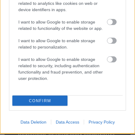
related to analytics like cookies on web or
device identifiers in apps.
Σοκαριστική φωτογραφία δείχνει τι
συμβαίνει στο σώμα μας όταν
I want to allow Google to enable storage
σέρνουμε τη βαλίτσα – Η
related to functionality of the website or app.
προειδοποίηση των ειδικών
I want to allow Google to enable storage
related to personalization.
I want to allow Google to enable storage
related to security, including authentication
functionality and fraud prevention, and other
user protection.
CONFIRM
Data Deletion
Data Access
Privacy Policy
Ψεύτικα PDF και εφαρμογές
συνομιλίας μετατρέπουν υπολογιστές