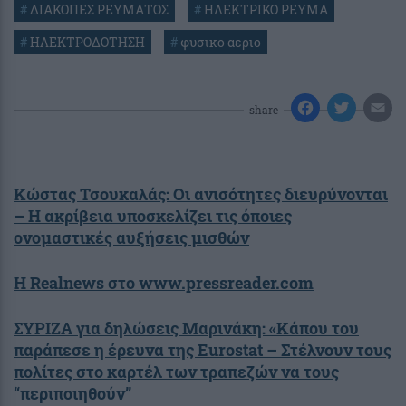
#
ΔΙΑΚΟΠΕΣ ΡΕΥΜΑΤΟΣ
#
ΗΛΕΚΤΡΙΚΟ ΡΕΥΜΑ
#
ΗΛΕΚΤΡΟΔΟΤΗΣΗ
#
φυσικο αεριο
share
Κώστας Τσουκαλάς: Οι ανισότητες διευρύνονται
– Η ακρίβεια υποσκελίζει τις όποιες
ονομαστικές αυξήσεις μισθών
Η Realnews στο www.pressreader.com
ΣΥΡΙΖΑ για δηλώσεις Μαρινάκη: «Κάπου του
παράπεσε η έρευνα της Eurostat – Στέλνουν τους
πολίτες στο καρτέλ των τραπεζών να τους
“περιποιηθούν”