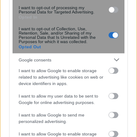
I want to opt-out of processing my
Personal Data for Targeted Advertising.
Opted In
I want to opt-out of Collection, Use,
Retention, Sale, and/or Sharing of my
Personal Data that Is Unrelated with the
Purposes for which it was collected.
Opted Out
Miranda Kerr: Η περίεργη διατροφή
Google consents
που ακολουθεί το supermodel για να
διατηρείται πάντα αδύνατη: «Τρώω
I want to allow Google to enable storage
ελάφι και βίσονα για ...
related to advertising like cookies on web or
device identifiers in apps.
I want to allow my user data to be sent to
Google for online advertising purposes.
I want to allow Google to send me
personalized advertising.
I want to allow Google to enable storage