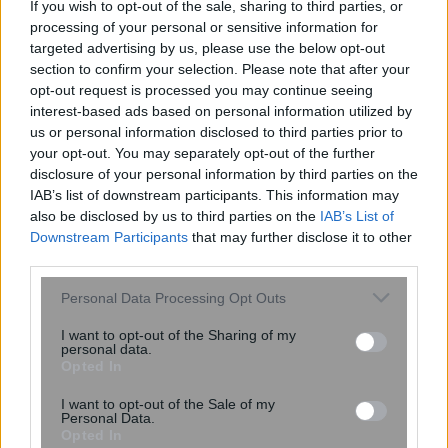
τα νησιά του Αιγαί...
If you wish to opt-out of the sale, sharing to third parties, or
processing of your personal or sensitive information for
targeted advertising by us, please use the below opt-out
section to confirm your selection. Please note that after your
opt-out request is processed you may continue seeing
interest-based ads based on personal information utilized by
us or personal information disclosed to third parties prior to
your opt-out. You may separately opt-out of the further
disclosure of your personal information by third parties on the
IAB’s list of downstream participants. This information may
also be disclosed by us to third parties on the
IAB’s List of
Downstream Participants
that may further disclose it to other
Γερμανία: Νέα έρευνα για την άμυνα
third parties.
απέναντι στα drones – Καμπανάκι
μετά τον εντοπισμό εκρηκτικών στη
Please note that this website/app uses one or more Google
Personal Data Processing Opt Outs
Λειψία
services and may gather and store information including but
not limited to your visit or usage behaviour. You may click to
I want to opt-out of the Sharing of my
personal data.
grant or deny consent to Google and its third-party tags to
Opted In
use your data for below specified purposes in below Google
consent section.
I want to opt-out of the Sale of my
Personal Data.
Opted In