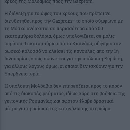
χρέος της Μολδαβίας προς την Gazprom.
Η διένεξη για το ύψος του χρέους που πρέπει να
διευθετηθεί προς την Gazprom—το οποίο σύμφωνα με
τη Μόσχα ανέρχεται σε περισσότερα από 700
εκατομμύρια δολάρια, όμως υπολογίζεται σε μόλις
περίπου 9 εκατομμύρια από το Κισινάου, οδήγησε τον
ρωσικό κολοσσό να κλείσει τις κάνουλες από την 1η
Ιανουαρίου, όπως έκανε και για την υπόλοιπη Ευρώπη,
για άλλους λόγους όμως, οι οποίοι δεν ισχύουν για την
Υπερδνειστερία.
Η υπόλοιπη Μολδαβία δεν επηρεάζεται προς το παρόν
από τις διακοπές ρεύματος, ιδίως χάρη στη βοήθεια της
γειτονικής Ρουμανίας και αφότου έλαβε δραστικά
μέτρα για τη μείωση της κατανάλωσης στη χώρα.