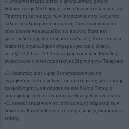
Η Υπερδνειστερία, αυτός ο φιλορωσικός μικρός
θύλακας στην Μολδαβωία, είχε ήδη αναστείλει από την
Πέμπτη τη λειτουργία των βιομηχανιών της λόγω της
έλλειψης ηλεκτρικού ρεύματος. Στην συνέχεια από
χθες άρχισε να εφαρμόζει τις πρώτες διακοπές
ηλεκτροδότησης για τους καταναλωτές. Αυτές οι νέες
διακοπές σημειώθηκαν σήμερα «για τρεις ώρες»,
μεταξύ 14.00 και 17.00 τοπική ώρα (και ώρα Ελλάδας),
ανακοίνωσε η αυτονομιστική κυβέρνηση στο Telegram.
«Οι διακοπές μίας ώρας δεν επαρκούν για να
εγγυηθούμε την ασφάλεια του συστήματος ηλεκτρικής
τροφοδότησης», επισήμανε σε ένα δελτίο Τύπου ο
επικεφαλής των αυτονομιστών Βαντίμ Κρασνοσέλσκι.
«Οι ειδικοί επιμένουν ότι, από αύριο, (η διάρκεια) των
διακοπών θα ανέλθει στις τέσσερις ώρες», διευκρίνισε
επίσης.