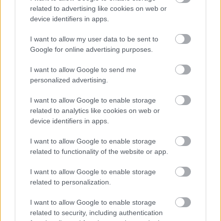
15:10
, 7 Αυγούστου 2026
||
Αγορές
related to advertising like cookies on web or
device identifiers in apps.
I want to allow my user data to be sent to
Google for online advertising purposes.
I want to allow Google to send me
personalized advertising.
I want to allow Google to enable storage
related to analytics like cookies on web or
device identifiers in apps.
I want to allow Google to enable storage
Χρηματιστήριο Αθηνών: Πάνω από τα
related to functionality of the website or app.
επίπεδα των 2.620 μονάδων ο Γενικός
I want to allow Google to enable storage
Δείκτης
related to personalization.
I want to allow Google to enable storage
related to security, including authentication
16:27
, 5 Αυγούστου 2026
||
Αγορές