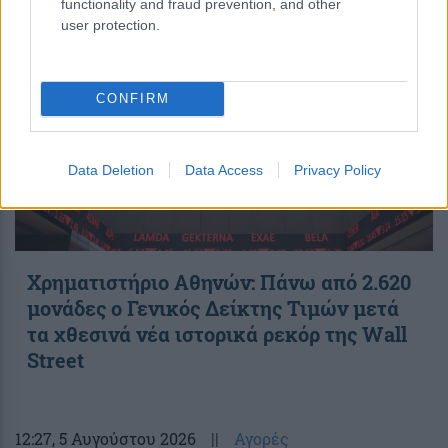
functionality and fraud prevention, and other
user protection.
CONFIRM
Data Deletion
Data Access
Privacy Policy
Χρηματιστήριο Αθηνών: Πάνω από 2.620
μονάδες ο Γενικός Δείκτης Τιμών μετά
τα χθεσινά νέα ιστορικά ρεκόρ της Wall
Street
12:27
, 5 Αυγούστου 2026
||
Αγορές