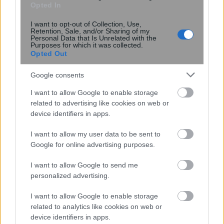
Opted In
I want to opt-out of Collection, Use,
Retention, Sale, and/or Sharing of my
Personal Data that Is Unrelated with the
Purposes for which it was collected.
Opted Out
Google consents
I want to allow Google to enable storage
related to advertising like cookies on web or
Εφαρμογές Android ενδέχεται να
device identifiers in apps.
μοιράζονται δεδομένα τοποθεσίας
χρηστών με διαφημιστές
I want to allow my user data to be sent to
Google for online advertising purposes.
I want to allow Google to send me
personalized advertising.
I want to allow Google to enable storage
related to analytics like cookies on web or
device identifiers in apps.