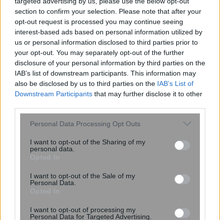
targeted advertising by us, please use the below opt-out
Πονοκέφαλος: Νευρολόγος
section to confirm your selection. Please note that after your
προειδοποιεί για ένα συγκεκριμένο
opt-out request is processed you may continue seeing
αντικείμενο στο σπίτι που τον
interest-based ads based on personal information utilized by
προκαλεί
us or personal information disclosed to third parties prior to
your opt-out. You may separately opt-out of the further
disclosure of your personal information by third parties on the
IAB’s list of downstream participants. This information may
also be disclosed by us to third parties on the
IAB’s List of
Downstream Participants
that may further disclose it to other
third parties.
Please note that this website/app uses one or more Google
Personal Data Processing Opt Outs
services and may gather and store information including but
not limited to your visit or usage behaviour. You may click to
I want to opt-out of the Sharing of my
personal data.
grant or deny consent to Google and its third-party tags to
Ενίσχυση του ΕΚΑΒ και αναβάθμιση
Opted In
use your data for below specified purposes in below Google
των δομών Υγείας σε Λαμία και
consent section.
I want to opt-out of the Sale of my
Καρδίτσα
Personal Data.
Opted In
I want to opt-out of processing my
Personal Data for Targeted Advertising.