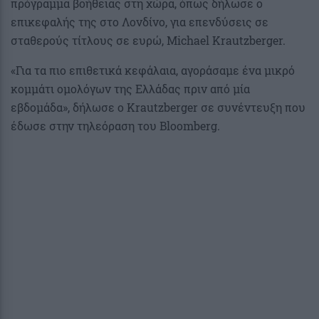
πρόγραμμα βοήθειας στη χώρα, όπως δήλωσε ο
επικεφαλής της στο Λονδίνο, για επενδύσεις σε
σταθερούς τίτλους σε ευρώ, Michael Krautzberger.
«Για τα πιο επιθετικά κεφάλαια, αγοράσαμε ένα μικρό
κομμάτι ομολόγων της Ελλάδας πριν από μία
εβδομάδα», δήλωσε ο Krautzberger σε συνέντευξη που
έδωσε στην τηλεόραση του Bloomberg.