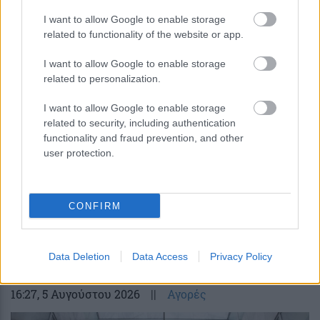
I want to allow Google to enable storage
related to functionality of the website or app.
Ένας «θερμοστάτης» για πιο
ρεαλιστικές κβαντικές
I want to allow Google to enable storage
προσομοιώσεις – Τι κερδίζει η Φυσική
related to personalization.
;
I want to allow Google to enable storage
related to security, including authentication
functionality and fraud prevention, and other
user protection.
CONFIRM
περισσότερα
Data Deletion
Data Access
Privacy Policy
16:27
, 5 Αυγούστου 2026
||
Αγορές