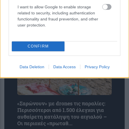
I want to allow Google to enable storage
ENIKOS NETWORK
related to security, including authentication
functionality and fraud prevention, and other
user protection.
CONFIRM
Data Deletion
Data Access
Privacy Policy
«Σαρώνουν» με drones τις παραλίες:
Περισσότεροι από 1.500 έλεγχοι για
αυθαίρετη κατάληψη του αιγιαλού –
Οι περιοχές «πρωταθ...