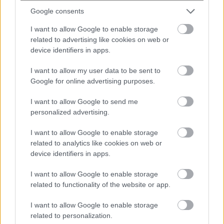
Ροή
Οικονομία
Επιχειρήσεις
Επικαιρότητα
Google consents
21 λεπτά πριν
I want to allow Google to enable storage
Παραλίες: Περισσότεροι από 1.500
related to advertising like cookies on web or
device identifiers in apps.
έλεγχοι – Drones και νέες τεχνολογίες
στη μάχη κατά της αυθαίρετης...
I want to allow my user data to be sent to
Google for online advertising purposes.
51 λεπτά πριν
I want to allow Google to send me
Τουρισμός για Όλους 2026-2027: Ποιοι
personalized advertising.
ΑΦΜ κάνουν αίτηση σήμερα και ποιοι το
Σαββατοκύριακο
I want to allow Google to enable storage
related to analytics like cookies on web or
device identifiers in apps.
1 ώρα πριν
ΟΠΕΚΑ: Ποιοι πληρώνονται σήμερα και
I want to allow Google to enable storage
ποιοι στις 31 Αυγούστου 2026
related to functionality of the website or app.
I want to allow Google to enable storage
related to personalization.