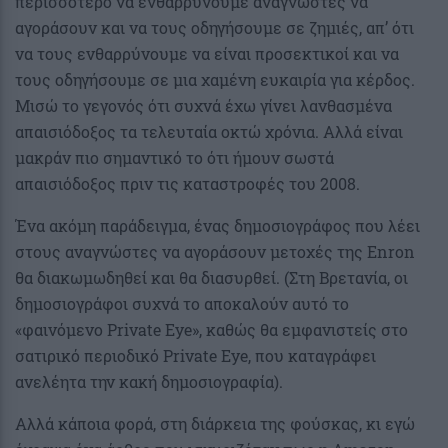
περισσότερο να ενθαρρύνουμε αναγνώστες να
αγοράσουν και να τους οδηγήσουμε σε ζημιές, απ’ ότι
να τους ενθαρρύνουμε να είναι προσεκτικοί και να
τους οδηγήσουμε σε μια χαμένη ευκαιρία για κέρδος.
Μισώ το γεγονός ότι συχνά έχω γίνει λανθασμένα
απαισιόδοξος τα τελευταία οκτώ χρόνια. Αλλά είναι
μακράν πιο σημαντικό το ότι ήμουν σωστά
απαισιόδοξος πριν τις καταστροφές του 2008.
Ένα ακόμη παράδειγμα, ένας δημοσιογράφος που λέει
στους αναγνώστες να αγοράσουν μετοχές της Enron
θα διακωμωδηθεί και θα διασυρθεί. (Στη Βρετανία, οι
δημοσιογράφοι συχνά το αποκαλούν αυτό το
«φαινόμενο Private Eye», καθώς θα εμφανιστείς στο
σατιρικό περιοδικό Private Eye, που καταγράφει
ανελέητα την κακή δημοσιογραφία).
Αλλά κάποια φορά, στη διάρκεια της φούσκας, κι εγώ