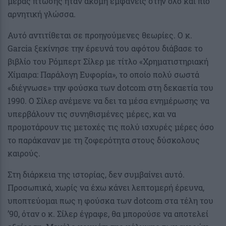
μέρας πτώσης ήταν ακόμη εμφανείς στην όλο και πιο
αρνητική γλώσσα.
Αυτό αντιτίθεται σε προηγούμενες θεωρίες. Ο κ.
Garcia ξεκίνησε την έρευνά του αφότου διάβασε το
βιβλίο του Ρόμπερτ Σίλερ με τίτλο «Χρηματιστηριακή
Χίμαιρα: Παράλογη Ευφορία», το οποίο πολύ σωστά
«διέγνωσε» την φούσκα των dotcom στη δεκαετία του
1990. Ο Σίλερ ανέμενε να δει τα μέσα ενημέρωσης να
υπερβάλουν τις συνηθισμένες μέρες, και να
προμοτάρουν τις μετοχές τις πολύ ισχυρές μέρες όσο
το παράκαναν με τη ζοφερότητα στους δύσκολους
καιρούς.
Στη διάρκεια της ιστορίας, δεν συμβαίνει αυτό.
Προσωπικά, χωρίς να έχω κάνει λεπτομερή έρευνα,
υποπτεύομαι πως η φούσκα των dotcom στα τέλη του
’90, όταν ο κ. Σίλερ έγραφε, θα μπορούσε να αποτελεί