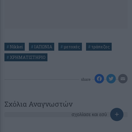
#
Nikkei
#
ΙΑΠΩΝΙΑ
#
μετοχές
#
τράπεζες
#
ΧΡΗΜΑΤΙΣΤΗΡΙΟ
share
Σχόλια Αναγνωστών
σχολίασε και εσύ