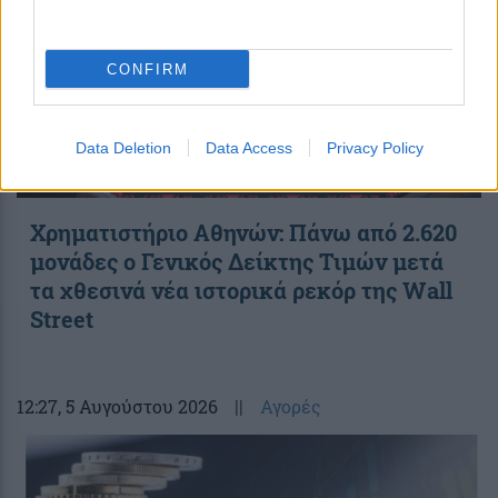
CONFIRM
Data Deletion
Data Access
Privacy Policy
Χρηματιστήριο Αθηνών: Πάνω από 2.620
μονάδες ο Γενικός Δείκτης Τιμών μετά
τα χθεσινά νέα ιστορικά ρεκόρ της Wall
Street
12:27
, 5 Αυγούστου 2026
||
Αγορές