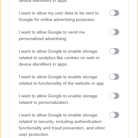
device identifiers in apps.
I want to allow my user data to be sent to
Google for online advertising purposes.
I want to allow Google to send me
personalized advertising.
I want to allow Google to enable storage
related to analytics like cookies on web or
device identifiers in apps.
Χρηματιστήριο Αθηνών: Πάνω από τα
I want to allow Google to enable storage
επίπεδα των 2.620 μονάδων ο Γενικός
related to functionality of the website or app.
Δείκτης
I want to allow Google to enable storage
related to personalization.
16:27
, 5 Αυγούστου 2026
||
Αγορές
I want to allow Google to enable storage
related to security, including authentication
functionality and fraud prevention, and other
user protection.