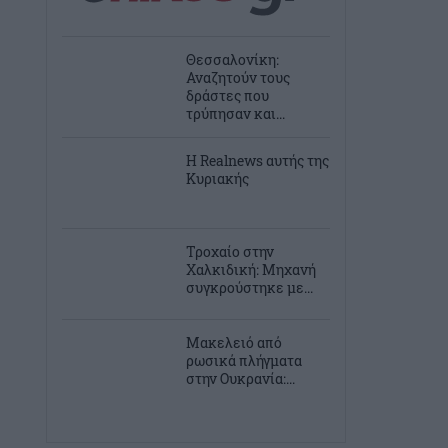
Θεσσαλονίκη:
Αναζητούν τους
δράστες που
τρύπησαν και...
Η Realnews αυτής της
Κυριακής
Τροχαίο στην
Χαλκιδική: Μηχανή
συγκρούστηκε με...
Μακελειό από
ρωσικά πλήγματα
στην Ουκρανία:...