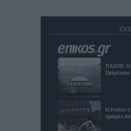
ENI
ΠΑΣΟΚ: Οι
Σκέρτσου 
Η Ιταλία 
ημέρες κα