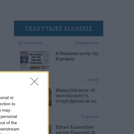
ΤΕΛΕΥΤΑΙΕΣ ΕΙΔΗΣΕΙΣ
24 λεπτά πριν
Επικαιρότητα
Η Realnews αυτής της
Κυριακής
1 ώρα πριν
Διεθνή
Μαύρη Θάλασσα: «Η
ναυτιλία αυτή τη
sonal or
στιγμή βρίσκεται σε...
ection to
ou may
 personal
2 ώρες πριν
Τουρισμός
out of the
Ειδικό Χωροταξικό
 downstream
για τον Τουρισμό: Οι