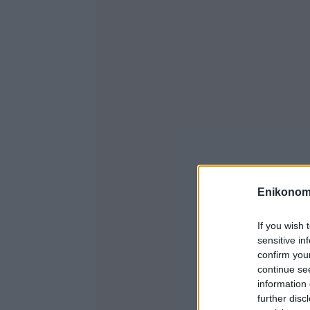
Enikonom
If you wish 
sensitive in
confirm you
continue se
information 
further disc