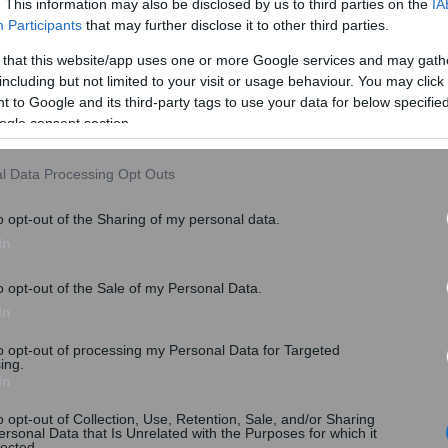
. This information may also be disclosed by us to third parties on the
IA
Participants
that may further disclose it to other third parties.
 that this website/app uses one or more Google services and may gath
including but not limited to your visit or usage behaviour. You may click 
0 υποχωρεί κατά 0,1% ενώ σταθεροποιητικά κινείται ο
 to Google and its third-party tags to use your data for below specifi
ις 6.784 μονάδες. Κέρδη 0,1% καταγράφει ο CAC 40 στο
ogle consent section.
l Data Processing Opt Outs
o opt-out of the Sharing of my personal data.
In
o opt-out of the Sale of my Personal Data.
In
to opt-out of processing my Personal Data for Targeted
ing.
In
o opt-out of Collection, Use, Retention, Sale, and/or Sharing
ersonal Data that Is Unrelated with the Purposes for which it
lected.