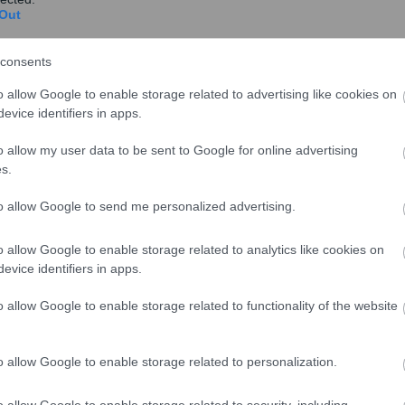
Out
ΑΙΚΕΣ ΑΓΟΡΕΣ
#
μετοχές
#
τράπεζες
consents
o allow Google to enable storage related to advertising like cookies on
evice identifiers in apps.
share
o allow my user data to be sent to Google for online advertising
s.
to allow Google to send me personalized advertising.
σχολίασε και εσύ
o allow Google to enable storage related to analytics like cookies on
evice identifiers in apps.
o allow Google to enable storage related to functionality of the website
ο
Google News
και μάθετε πρώτοι όλες τις ειδήσεις
o allow Google to enable storage related to personalization.
ό την Ελλάδα και τον Κόσμο στο
o allow Google to enable storage related to security, including