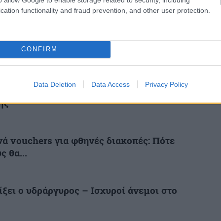
cation functionality and fraud prevention, and other user protection.
CONFIRM
Επικαιρότητα
Data Deletion
Data Access
Privacy Policy
ής
ά vouchers για φθηνές διακοπές: Πότε
ς θα...
ίξει ο υδράργυρος – Ισχυροί άνεμοι στο