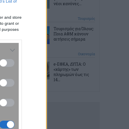
B’s List of
νέοι κανόνες...
er and store
2 ώρες πριν
Τουρισμός
to grant or
Τουρισμός για Όλους:
ed purposes
Ποια ΑΦΜ κάνουν
αιτήσεις σήμερα
3 ώρες πριν
Οικονομία
e-ΕΦΚΑ, ΔΥΠΑ: Ο
«χάρτης» των
πληρωμών έως τις
14...