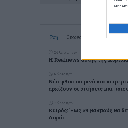
authenti
Ροή
Οικονομία
Επιχειρήσεις
24 λεπτά πριν
Η Realnews αυτής της Κυριακ
6 ώρες πριν
Νέα φθινοπωρινά και χειμεριν
αρχίζουν οι αιτήσεις και ποιου
7 ώρες πριν
Καιρός: Έως 39 βαθμούς θα δε
Αιγαίο