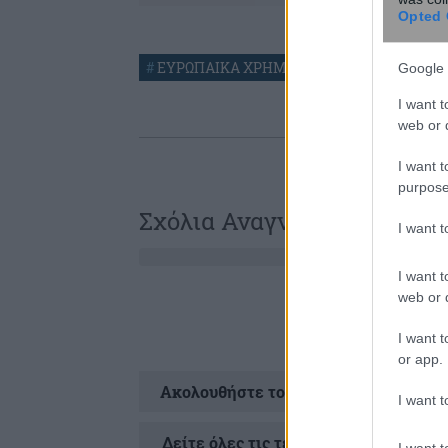
Opted 
#
ΕΥΡΩΠΑΙΚΑ ΧΡΗΜΑΤΙΣΤΗΡΙΑ
#
ΕΥΡΩΠ
Google 
I want t
web or d
I want t
purpose
Σχόλια Αναγνωστών
I want 
I want t
web or d
I want t
or app.
Ακολουθήστε το
στ
I want t
Δείτε όλες τις τελευταίες
Ειδήσεις
απ
I want t