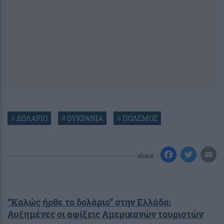
#
ΔΟΛΑΡΙΟ
#
ΟΥΚΡΑΝΙΑ
#
ΠΟΛΕΜΟΣ
share
“Καλώς ήρθε το δολάριο” στην Ελλάδα:
Αυξημένες οι αφίξεις Αμερικανών τουριστών