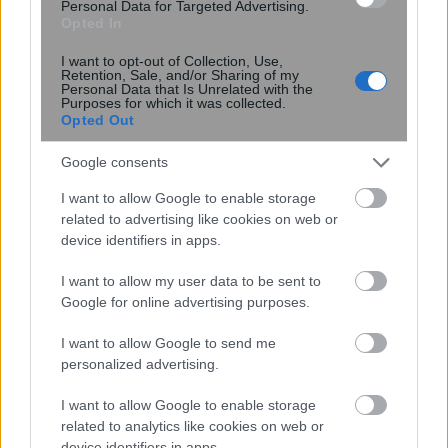
Personal Data for Targeted Advertising.
Opted In
Κρέμες, κολλαγόνο ή βάρη; Τι
I want to opt-out of Collection, Use,
πραγματικά λειτουργεί στη σύσφιξη
Retention, Sale, and/or Sharing of my
μετά από μεγάλη απώλεια βάρους
Personal Data that Is Unrelated with the
Purposes for which it was collected.
Opted Out
Google consents
I want to allow Google to enable storage
related to advertising like cookies on web or
device identifiers in apps.
I want to allow my user data to be sent to
Google for online advertising purposes.
I want to allow Google to send me
personalized advertising.
Η τεχνητή νοημοσύνη του Google
I want to allow Google to enable storage
Maps αναλαμβάνει παραγγελίες
related to analytics like cookies on web or
φαγητού
device identifiers in apps.