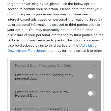
targeted advertising by us, please use the below opt-out
section to confirm your selection. Please note that after your
opt-out request is processed you may continue seeing
interest-based ads based on personal information utilized by
us or personal information disclosed to third parties prior to
your opt-out. You may separately opt-out of the further
disclosure of your personal information by third parties on the
IAB’s list of downstream participants. This information may
also be disclosed by us to third parties on the
IAB’s List of
Σε ποια ηλικία ο εγκέφαλος είναι στα
Downstream Participants
that may further disclose it to other
καλύτερά του; Η απρόσμενη
third parties.
ικανότητα στα 70
Please note that this website/app uses one or more Google
Personal Data Processing Opt Outs
services and may gather and store information including but
not limited to your visit or usage behaviour. You may click to
I want to opt-out of the Sharing of my
personal data.
grant or deny consent to Google and its third-party tags to
Opted In
use your data for below specified purposes in below Google
consent section.
I want to opt-out of the Sale of my
Personal Data.
Opted In
I want to opt-out of processing my