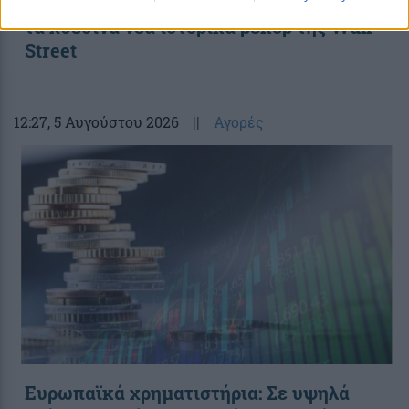
μονάδες ο Γενικός Δείκτης Τιμών μετά
τα χθεσινά νέα ιστορικά ρεκόρ της Wall
Street
12:27
, 5 Αυγούστου 2026
||
Αγορές
Ευρωπαϊκά χρηματιστήρια: Σε υψηλά