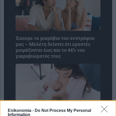
Έχουμε τα μικρόβια του συντρόφου
μας – Μελέτη δείχνει ότι εραστές
μοιράζονται έως και το 44% του
μικροβιώματός τους
Enikonomia -
Do Not Process My Personal
Information