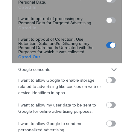
Personal Data.
Opted In
I want to opt-out of processing my
Personal Data for Targeted Advertising.
Opted In
I want to opt-out of Collection, Use,
Retention, Sale, and/or Sharing of my
Personal Data that Is Unrelated with the
Purposes for which it was collected.
Opted Out
Κουίζ: Πόσο καλά θυμάσαι την
Google consents
ελληνική μυθολογία; Μπορείς να
I want to allow Google to enable storage
απαντήσεις σωστά και στις 3
related to advertising like cookies on web or
ερωτήσεις;
device identifiers in apps.
I want to allow my user data to be sent to
Google for online advertising purposes.
I want to allow Google to send me
personalized advertising.