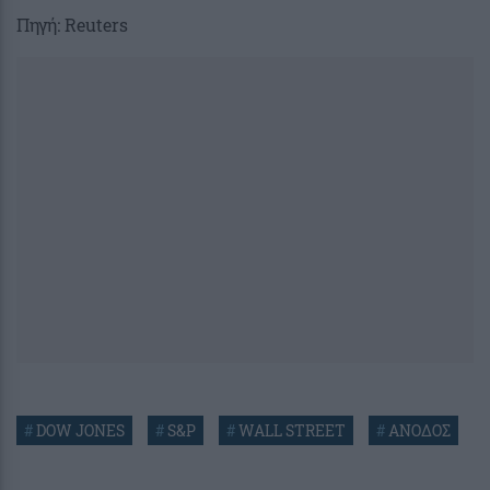
Πηγή: Reuters
#
DOW JONES
#
S&P
#
WALL STREET
#
ΑΝΟΔΟΣ