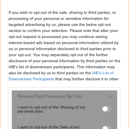
Μητρικός θηλασμός: Η πρώτη
επένδυση στην υγεία του παιδιού – Τα
If you wish to opt-out of the sale, sharing to third parties, or
οφέλη που διαρκούν μια ζωή
processing of your personal or sensitive information for
targeted advertising by us, please use the below opt-out
section to confirm your selection. Please note that after your
opt-out request is processed you may continue seeing
interest-based ads based on personal information utilized by
us or personal information disclosed to third parties prior to
your opt-out. You may separately opt-out of the further
disclosure of your personal information by third parties on the
IAB’s list of downstream participants. This information may
also be disclosed by us to third parties on the
IAB’s List of
Downstream Participants
that may further disclose it to other
third parties.
Please note that this website/app uses one or more Google
Personal Data Processing Opt Outs
services and may gather and store information including but
Επίθεση στην αλυσίδα εφοδιασμού
not limited to your visit or usage behaviour. You may click to
I want to opt-out of the Sharing of my
personal data.
του npm: Παραβιάστηκε το δημοφιλές
grant or deny consent to Google and its third-party tags to
Opted In
πακέτο Keyv με 127 εκατ.
use your data for below specified purposes in below Google
εβδομαδιαίες λήψεις
consent section.
I want to opt-out of the Sale of my