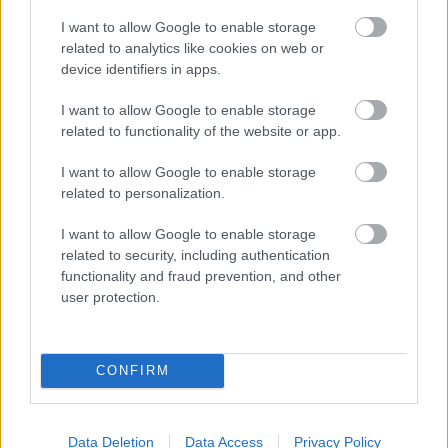
I want to allow Google to enable storage
περισσότερα
related to analytics like cookies on web or
device identifiers in apps.
I want to allow Google to enable storage
16:27
, 5 Αυγούστου 2026
||
Αγορές
related to functionality of the website or app.
I want to allow Google to enable storage
related to personalization.
I want to allow Google to enable storage
related to security, including authentication
functionality and fraud prevention, and other
user protection.
CONFIRM
Χρηματιστήριο Αθηνών: Πάνω από 2.620
Data Deletion
Data Access
Privacy Policy