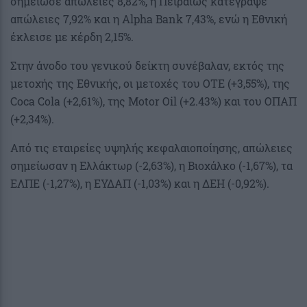
σημείωσε απώλειες 8,82%, η Πειραιώς κατέγραψε
απώλειες 7,92% και η Alpha Bank 7,43%, ενώ η Εθνική
έκλεισε με κέρδη 2,15%.
Στην άνοδο του γενικού δείκτη συνέβαλαν, εκτός της
μετοχής της Εθνικής, οι μετοχές του ΟΤΕ (+3,55%), της
Coca Cola (+2,61%), της Motor Oil (+2.43%) και του ΟΠΑΠ
(+2,34%).
Από τις εταιρείες υψηλής κεφαλαιοποίησης, απώλειες
σημείωσαν η Ελλάκτωρ (-2,63%), η Βιοχάλκο (-1,67%), τα
ΕΛΠΕ (-1,27%), η ΕΥΔΑΠ (-1,03%) και η ΔΕΗ (-0,92%).