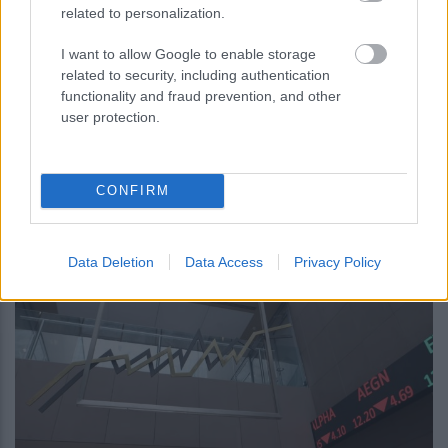
related to personalization.
I want to allow Google to enable storage
related to security, including authentication
functionality and fraud prevention, and other
περισσότερα
user protection.
15:10
, 7 Αυγούστου 2026
||
Αγορές
CONFIRM
Data Deletion
Data Access
Privacy Policy