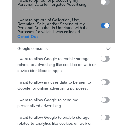
I want to opt-out of processing my
μελέτη του Stanford με ...
Personal Data for Targeted Advertising.
Opted In
I want to opt-out of Collection, Use,
Retention, Sale, and/or Sharing of my
Personal Data that Is Unrelated with the
Purposes for which it was collected.
Opted Out
Google consents
I want to allow Google to enable storage
related to advertising like cookies on web or
device identifiers in apps.
I want to allow my user data to be sent to
Google for online advertising purposes.
Νέος σχεδιασμός καταλύτη βελτιώνει
την παραγωγή αμμωνίας
I want to allow Google to send me
καταστέλλοντας ανεπιθύμητες
personalized advertising.
αντιδράσεις
I want to allow Google to enable storage
related to analytics like cookies on web or