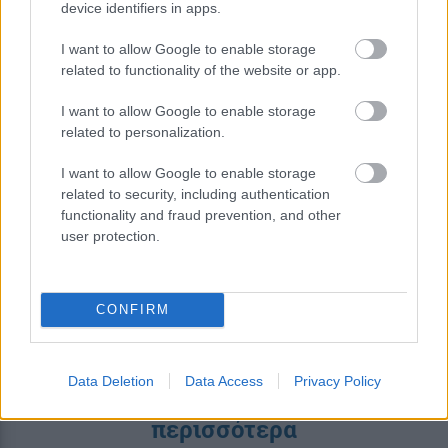
device identifiers in apps.
I want to allow Google to enable storage
related to functionality of the website or app.
I want to allow Google to enable storage
related to personalization.
I want to allow Google to enable storage
Κουίζ: Πόσο καλά γνωρίζετε την
related to security, including authentication
ελληνική μυθολογία; Μπορείτε να
functionality and fraud prevention, and other
κάνετε το 3 στα 3;
user protection.
CONFIRM
Data Deletion
Data Access
Privacy Policy
περισσότερα