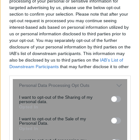
processing of your personal or sensitive information for
targeted advertising by us, please use the below opt-out
section to confirm your selection. Please note that after your
opt-out request is processed you may continue seeing
interest-based ads based on personal information utilized by
ΠΟΕΔΗΝ: Οκτώ καταγγελίες για
us or personal information disclosed to third parties prior to
βιασμό τουριστριών στη Ζάκυνθο από
your opt-out. You may separately opt-out of the further
τα μέσα Ιουνίου
disclosure of your personal information by third parties on the
IAB’s list of downstream participants. This information may
also be disclosed by us to third parties on the
IAB’s List of
Downstream Participants
that may further disclose it to other
third parties.
Please note that this website/app uses one or more Google
Personal Data Processing Opt Outs
services and may gather and store information including but
not limited to your visit or usage behaviour. You may click to
I want to opt-out of the Sharing of my
personal data.
grant or deny consent to Google and its third-party tags to
Opted In
use your data for below specified purposes in below Google
consent section.
I want to opt-out of the Sale of my
Η ομιλία των παιδιών μπορεί να
Personal Data.
αποκαλύπτει τον μελλοντικό κίνδυνο
Opted In
κατάθλιψης και άγχους – Τι έδειξε