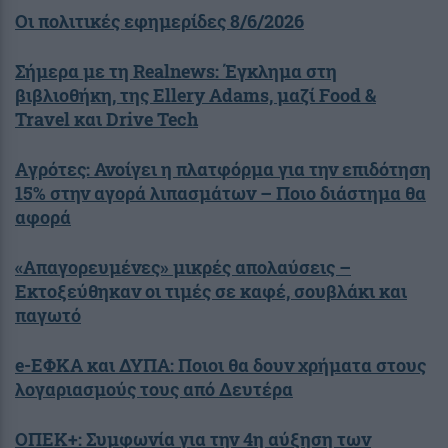
Οι πολιτικές εφημερίδες 8/6/2026
Σήμερα με τη Realnews: Έγκλημα στη
βιβλιοθήκη, της Ellery Adams, μαζί Food &
Travel και Drive Tech
Aγρότες: Ανοίγει η πλατφόρμα για την επιδότηση
15% στην αγορά λιπασμάτων – Ποιο διάστημα θα
αφορά
«Απαγορευμένες» μικρές απολαύσεις –
Εκτοξεύθηκαν οι τιμές σε καφέ, σουβλάκι και
παγωτό
e-ΕΦΚΑ και ΔΥΠΑ: Ποιοι θα δουν χρήματα στους
λογαριασμούς τους από Δευτέρα
ΟΠΕΚ+: Συμφωνία για την 4η αύξηση των