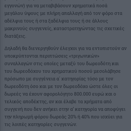
εγγονών) για να μεταβιβάσουν χρηματικά ποσά
μεγάλου ύψους με πλήρη απαλλαγή από τον φόρο στα
αδέλφια τους ή στα ξαδέλφια τους ή σε άλλους
μακρινούς συγγενείς, καταστρατηγώντας τις σχετικές
διατάξεις.
Δηλαδή θα διενεργηθούν έλεγχοι για να εντοπιστούν αν
υποκρύπτονται περιπτώσεις «τριγωνικών»
συναλλαγών στις οποίες μεταξύ του δωρεοδότη και
του δωρεοδόχου του χρηματικού ποσού μεσολάβησε
πρόσωπο με συγγένεια α΄ κατηγορίας τόσο με τον
δωρεοδότη όσο και με τον δωρεοδόχο ώστε όλες οι
δωρεές να έχουν αφορολόγητο 800.000 ευρώ και ο
τελικός αποδέκτης, αν και έλαβε τα χρήματα από
συγγενή που δεν ανήκει στην α’ κατηγορία να αποφύγει
την πληρωμή φόρου δωρεάς 20% ή 40% που ισχύει για
τις λοιπές κατηγορίες συγγενών.